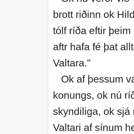
brott riðinn ok Hi
tólf ríða eftir þei
aftr hafa fé þat all
Valtara."
Ok af þessum var
konungs, ok nú ríða
skyndiliga, ok sjá
Valtari af sínum he