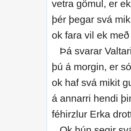
vetra gömul, er ek 
þér þegar svá miki
ok fara vil ek með 
Þá svarar Valtari
þú á morgin, er sól
ok haf svá mikit 
á annarri hendi þinn
féhirzlur Erka dro
Ok hún segir svá 