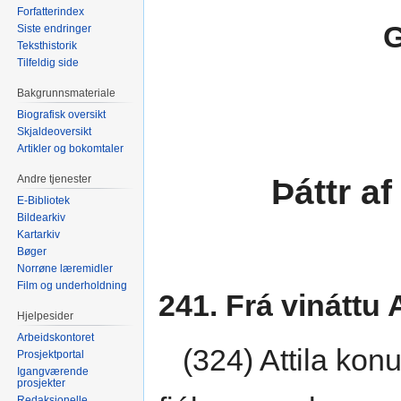
Forfatterindex
Siste endringer
Teksthistorik
Tilfeldig side
Bakgrunnsmateriale
Biografisk oversikt
Skjaldeoversikt
Artikler og bokomtaler
Þáttr af
Andre tjenester
E-Bibliotek
Bildearkiv
Kartarkiv
Bøger
Norrøne læremidler
Film og underholdning
241. Frá vináttu
Hjelpesider
Arbeidskontoret
(324) Attila konu
Prosjektportal
Igangværende
prosjekter
Redaksjonelle