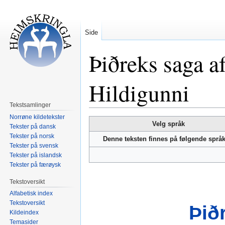
Side
Þiðreks saga af
Hildigunni
Tekstsamlinger
Norrøne kildetekster
Hopp
Hopp
Velg språk
Tekster på dansk
til
til
Tekster på norsk
Denne teksten finnes på følgende språ
navigering
søk
Tekster på svensk
Tekster på islandsk
Tekster på færøysk
Tekstoversikt
Alfabetisk index
Tekstoversikt
Þið
Kildeindex
Temasider