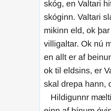
skóg, en Valtari hi
skóginn. Valtari sl
mikinn eld, ok þar 
villigaltar. Ok nú 
en allt er af bei
ok til eldsins, er 
skal drepa hann, 
Hildigunnr mælti t
einn af þínum óvin