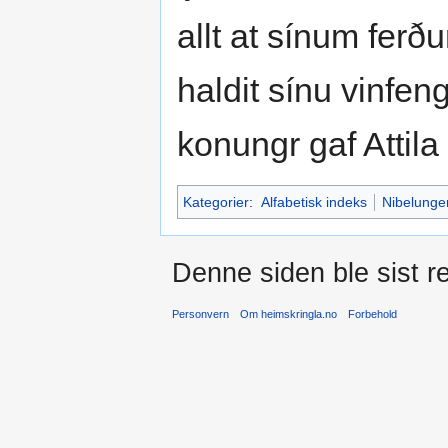
allt at sínum ferð
haldit sínu vinfen
konungr gaf Attila
Kategorier
:
Alfabetisk indeks
Nibelunge
Denne siden ble sist re
Personvern
Om heimskringla.no
Forbehold