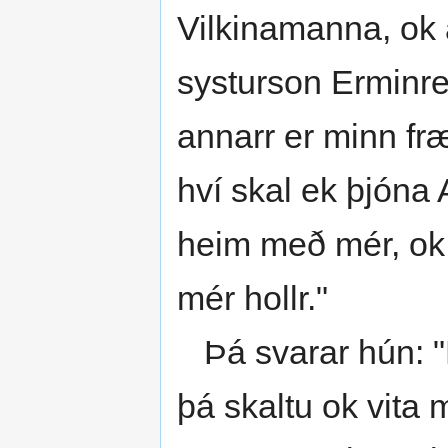
Vilkinamanna, ok 
systurson Erminr
annarr er minn fr
hví skal ek þjóna 
heim með mér, ok 
mér hollr."
Þá svarar hún: "Þ
þá skaltu ok vita 