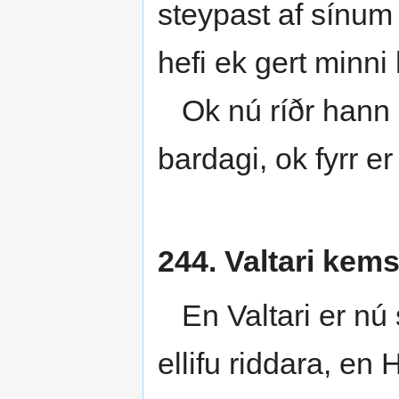
steypast af sínum 
hefi ek gert minni 
Ok nú ríðr hann í
bardagi, ok fyrr er
244. Valtari kem
En Valtari er nú s
ellifu riddara, en