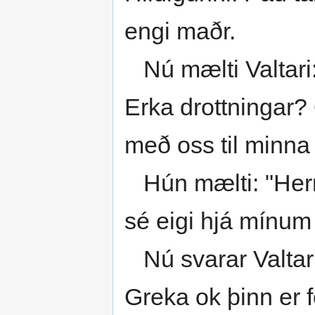
engi maðr.
Nú mælti Valtari:
Erka drottningar? O
með oss til minna
Hún mælti: "Herra
sé eigi hjá mínu
Nú svarar Valtari: 
Greka ok þinn er 