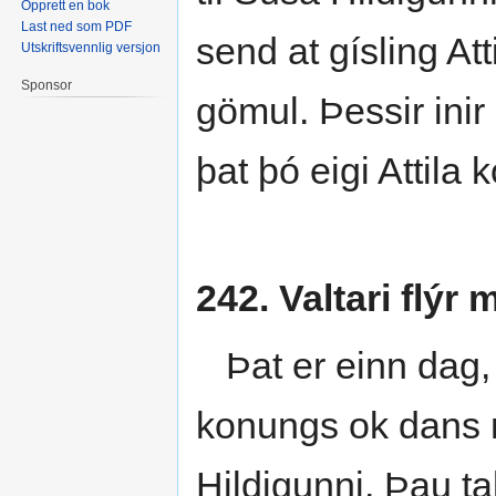
Opprett en bok
Last ned som PDF
send at gísling At
Utskriftsvennlig versjon
Sponsor
gömul. Þessir inir
þat þó eigi Attila 
242. Valtari flýr
Þat er einn dag, at
konungs ok dans rí
Hildigunni. Þau ta