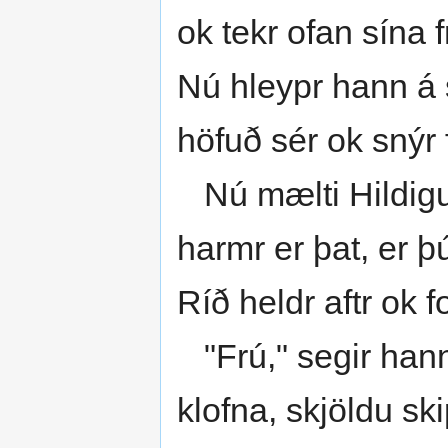
ok tekr ofan sína f
Nú hleypr hann á s
höfuð sér ok snýr 
Nú mælti Hildigun
harmr er þat, er þú
Ríð heldr aftr ok fo
"Frú," segir hann,
klofna, skjöldu sk