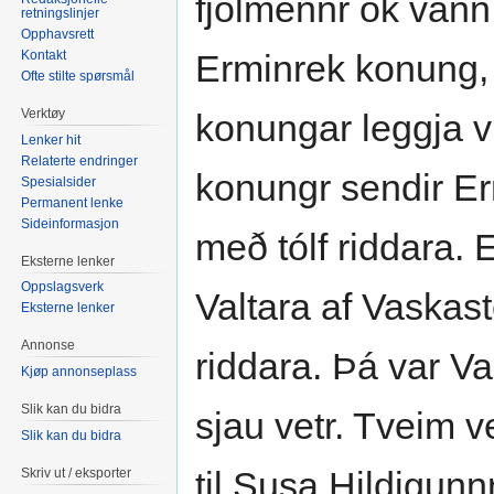
fjólmennr ok vann
retningslinjer
Opphavsrett
Kontakt
Erminrek konung, e
Ofte stilte spørsmål
Verktøy
konungar leggja vi
Lenker hit
Relaterte endringer
konungr sendir Er
Spesialsider
Permanent lenke
Sideinformasjon
með tólf riddara. 
Eksterne lenker
Oppslagsverk
Valtara af Vaskast
Eksterne lenker
Annonse
riddara. Þá var Val
Kjøp annonseplass
Slik kan du bidra
sjau vetr. Tveim 
Slik kan du bidra
til Susa Hildigunnr,
Skriv ut / eksporter