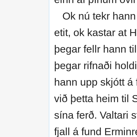
Ok nú tekr hann up
etit, ok kastar at 
þegar fellr hann ti
þegar rifnaði hold
hann upp skjótt á 
við þetta heim til
sína ferð. Valtari
fjall á fund Ermi