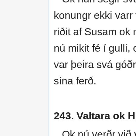
konungr ekki varr v
riðit af Susam ok
nú mikit fé í gulli,
var þeira svá góðr 
sína ferð.
243. Valtara ok Hi
Ok nú verðr við va