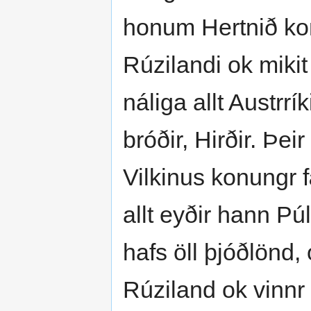
honum Hertnið kon
Rúzilandi ok mikit
náliga allt Austrrí
bróðir, Hirðir. Þei
Vilkinus konungr 
allt eyðir hann Púl
hafs öll þjóðlönd, 
Rúziland ok vinnr 