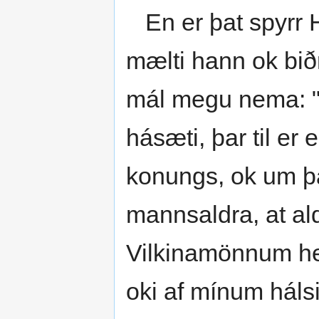
En er þat spyrr H
mælti hann ok bið
mál megu nema: "G
hásæti, þar til er
konungs, ok um þat 
mannsaldra, at ald
Vilkinamönnum heðan
oki af mínum hálsi,