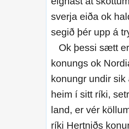
eignast at sköttum
sverja eiða ok ha
segið þér upp á tr
Ok þessi sætt er 
konungs ok Nordi
konungr undir sik 
heim í sitt ríki, s
land, er vér köllu
ríki Hertniðs kon