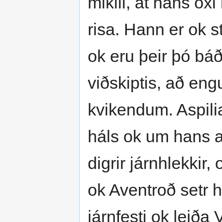
mikill, at hans öx
risa. Hann er ok s
ok eru þeir þó báði
viðskiptis, að en
kvikendum. Aspili
háls ok um hans ar
digrir járnhlekkir, 
ok Aventroð setr h
járnfesti ok leiða 