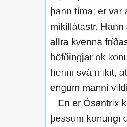
þann tíma; er var 
mikillátastr. Hann 
allra kvenna fríða
höfðingjar ok kon
henni svá mikit, at
engum manni vildi
En er Ósantrix ko
þessum konungi ok