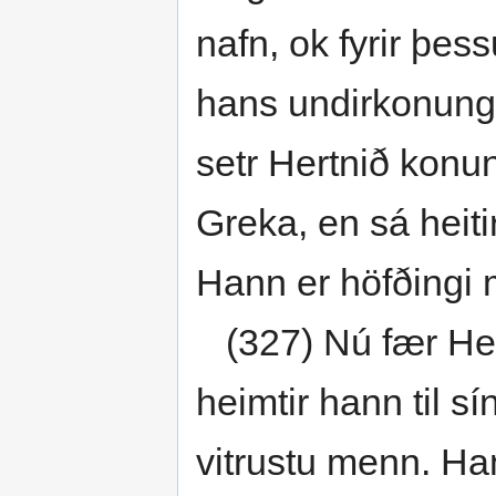
nafn, ok fyrir þes
hans undirkonungr 
setr Hertnið konun
Greka, en sá heiti
Hann er höfðingi mi
(327) Nú fær Hertn
heimtir hann til s
vitrustu menn. Hann