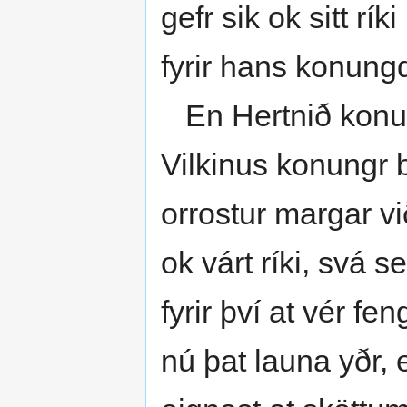
gefr sik ok sitt rí
fyrir hans konun
En Hertnið konung
Vilkinus konungr br
orrostur margar v
ok várt ríki, svá 
fyrir því at vér f
nú þat launa yðr, e