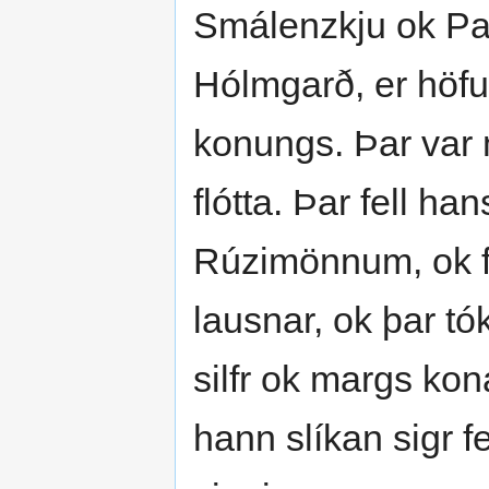
Smálenzkju ok Palt
Hólmgarð, er höfu
konungs. Þar var 
flótta. Þar fell han
Rúzimönnum, ok fjö
lausnar, ok þar tó
silfr ok margs kona
hann slíkan sigr f