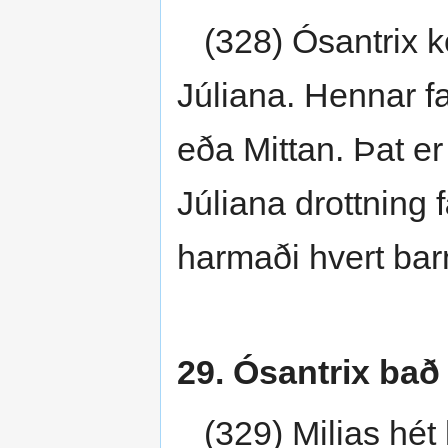
(328) Ósantrix ko
Júliana. Hennar fa
eða Mittan. Þat e
Júliana drottning
harmaði hvert bar
29. Ósantrix bað
(329) Milias hét k