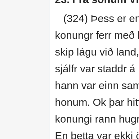
(324) Þess er enn 
konungr ferr með 
skip lágu við land,
sjálfr var staddr á
hann var einn sa
honum. Ok þar hitt
konungi rann hugr
En þetta var ekki 