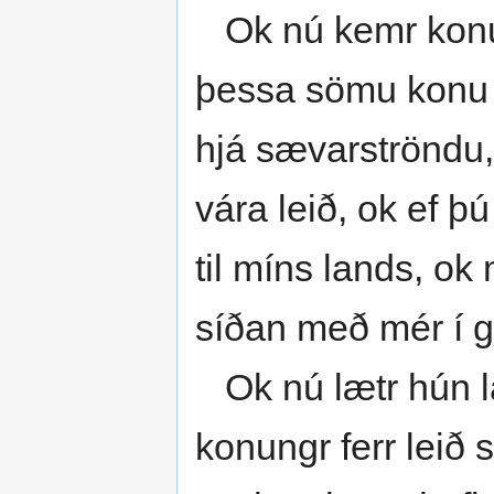
Ok nú kemr konun
þessa sömu konu 
hjá sævarströndu, 
vára leið, ok ef þú
til míns lands, ok
síðan með mér í gó
Ok nú lætr hún laus
konungr ferr leið sí