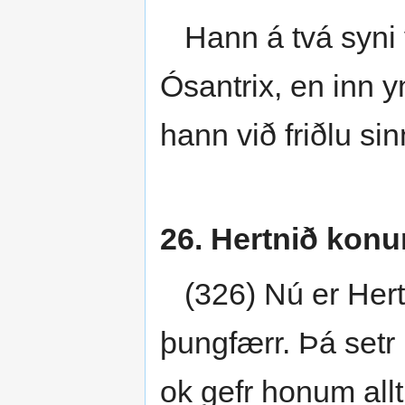
Hann á tvá syni vi
Ósantrix, en inn y
hann við friðlu sinn
26. Hertnið konun
(326) Nú er Hert
þungfærr. Þá setr 
ok gefr honum all