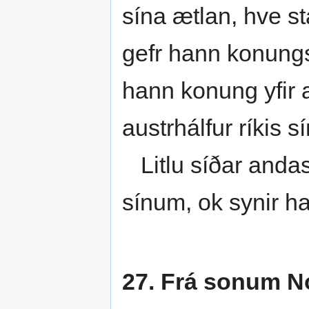
sína ætlan, hve s
gefr hann konungs
hann konung yfir a
austrhálfur ríkis sí
Litlu síðar andas
sínum, ok synir ha
27. Frá sonum N