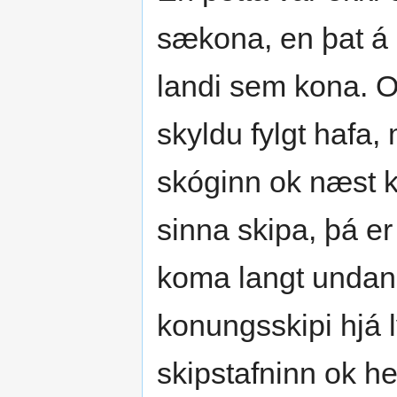
sækona, en þat á e
landi sem kona. O
skyldu fylgt hafa,
skóginn ok næst k
sinna skipa, þá er 
koma langt undan 
konungsskipi hjá l
skipstafninn ok hel