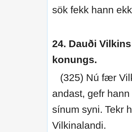
sök fekk hann ekki
24. Dauði Vilkin
konungs.
(325) Nú fær Vilk
andast, gefr hann
sínum syni. Tekr h
Vilkinalandi.