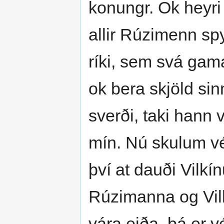
konungr. Ok heyri 
allir Rúzimenn spy
ríki, sem svá gama
ok bera skjöld sin
sverði, taki hann v
mín. Nú skulum vé
því at dauði Vilkí
Rúzimanna og Vil
vára eiða, þá er v