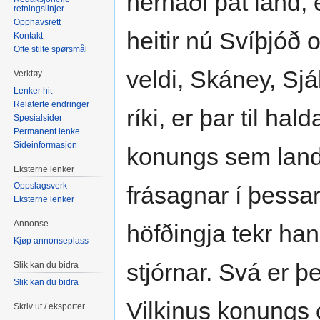
hernaði þat land, e
retningslinjer
Opphavsrett
heitir nú Svíþjóð 
Kontakt
Ofte stilte spørsmål
veldi, Skáney, Sjá
Verktøy
Lenker hit
Relaterte endringer
ríki, er þar til hal
Spesialsider
Permanent lenke
Sideinformasjon
konungs sem land e
Eksterne lenker
Oppslagsverk
frásagnar í þessari
Eksterne lenker
Annonse
höfðingja tekr han
Kjøp annonseplass
stjórnar. Svá er þe
Slik kan du bidra
Slik kan du bidra
Vilkinus konungs 
Skriv ut / eksporter