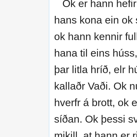
Ok er hann hefir h
hans kona ein ok 
ok hann kennir ful
hana til eins húss,
þar litla hríð, elr
kallaðr Vaði. Ok nú
hverfr á brott, ok 
síðan. Ok þessi sv
mikill, at hann er 