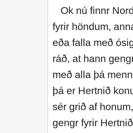
Ok nú finnr Nordi
fyrir höndum, annat
eða falla með ósigr
ráð, at hann geng
með alla þá menn,
þá er Hertnið konu
sér grið af honum
gengr fyrir Hertnið