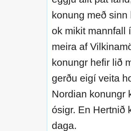
konung með sinn h
ok mikit mannfall í
meira af Vilkinamö
konungr hefir lið 
gerðu eigí veita h
Nordian konungr k
ósigr. En Hertnið k
daga.