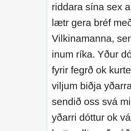
riddara sína sex a
lætr gera bréf me
Vilkinamanna, sen
inum ríka. Yður dót
fyrir fegrð ok kurte
viljum biðja yðarra
sendið oss svá mik
yðarri dóttur ok v