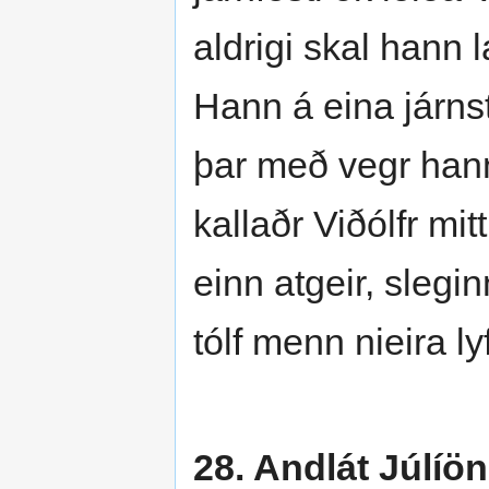
aldrigi skal hann 
Hann á eina járns
þar með vegr hann 
kallaðr Viðólfr mit
einn atgeir, slegin
tólf menn nieira lyf
28. Andlát Júlíön