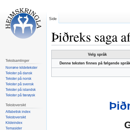
Side
Þiðreks saga a
Hopp
Hopp
Velg språk
til
til
Tekstsamlinger
Denne teksten finnes på følgende språ
navigering
søk
Norrøne kildetekster
Tekster på dansk
Tekster på norsk
Tekster på svensk
Tekster på islandsk
Tekster på færøysk
Þið
Tekstoversikt
Alfabetisk index
Tekstoversikt
Kildeindex
Temasider