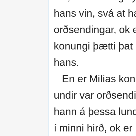
hans vin, svá at ha
orðsendingar, ok 
konungi þætti þat l
hans.
En er Milias konun
undir var orðsend
hann á þessa lund:
í minni hirð, ok 