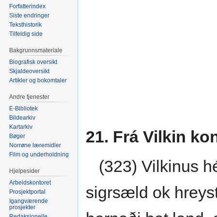
Forfatterindex
Siste endringer
Teksthistorik
Tilfeldig side
Bakgrunnsmateriale
Biografisk oversikt
Skjaldeoversikt
Artikler og bokomtaler
Andre tjenester
E-Bibliotek
Bildearkiv
Kartarkiv
21. Frá Vilkin ko
Bøger
Norrøne læremidler
Film og underholdning
(323) Vilkinus hé
Hjelpesider
Arbeidskontoret
sigrsæld ok hreyst
Prosjektportal
Igangværende
prosjekter
Redaksjonelle