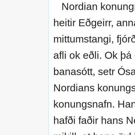
Nordian konungr á
heitir Eðgeirr, ann
mittumstangi, fjórði
afli ok eðli. Ok þá
banasótt, setr Ósa
Nordians konungs
konungsnafn. Hann
hafði faðir hans N