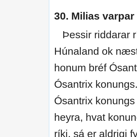
30. Milias varpa
Þessir riddarar ríð
Húnaland ok næst
honum bréf Ósant
Ósantrix konungs. 
Ósantrix konungs o
heyra, hvat konun
ríki, sá er aldrigi f