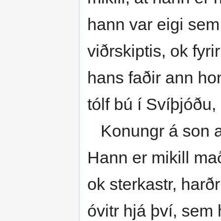
hann var eigi sem
viðrskiptis, ok fy
hans faðir ann ho
tólf bú í Svíþjóðu
Konungr á son an
Hann er mikill mað
ok sterkastr, harð
óvitr hjá því, sem 