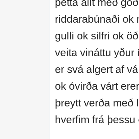
þetta allt með gó
riddarabúnaði ok 
gulli ok silfri ok
veita vináttu yður
er svá algert af vá
ok óvirða várt er
þreytt verða með li
hverfim frá þessu 