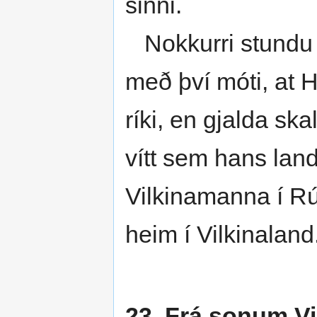
sinni.
Nokkurri stundu s
með því móti, at He
ríki, en gjalda sk
vítt sem hans land
Vilkinamanna í Rúz
heim í Vilkinaland
23. Frá sonum Vi