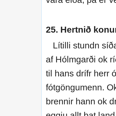
25. Hertnið konu
Lítilli stundn síð
af Hólmgarði ok ríð
til hans drífr herr
fótgöngumenn. Ok 
brennir hann ok d
eggju allt þat land