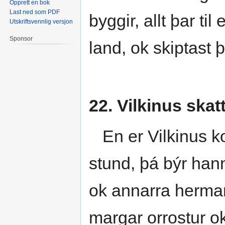
Opprett en bok
Last ned som PDF
byggir, allt þar til
Utskriftsvennlig versjon
Sponsor
land, ok skiptast þ
22. Vilkinus skat
En er Vilkinus ko
stund, þá býr hann
ok annarra herman
margar orrostur o