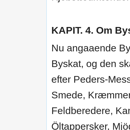
KAPIT. 4. Om By
Nu angaaende Bys
Byskat, og den s
efter Peders-Mess
Smede, Kræmmere,
Feldberedere, Ka
Öltappersker, Mjö