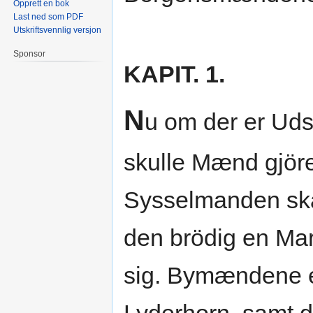
Opprett en bok
Last ned som PDF
Utskriftsvennlig versjon
Sponsor
KAPIT. 1.
N
u om der er Udse
skulle Mænd gjöre
Sysselmanden skal
den brödig en Mar
sig. Bymændene er