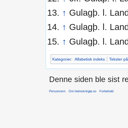
↑
Gulagþ. l. Land
↑
Gulagþ. l. Land
↑
Gulagþ. l. Land
Kategorier
:
Alfabetisk indeks
Tekster på
Denne siden ble sist re
Personvern
Om heimskringla.no
Forbehold