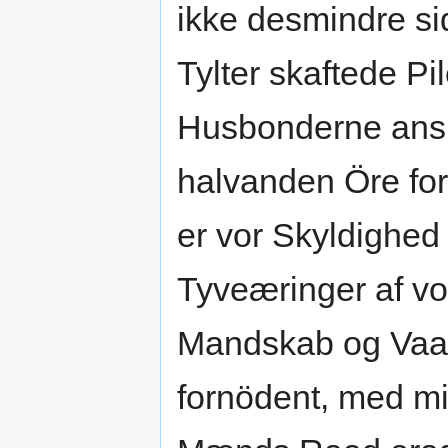
ikke desmindre si
Tylter skaftede Pi
Husbonderne anska
halvanden Öre for
er vor Skyldighed
Tyveæringer af v
Mandskab og Vaab
fornödent, med mi