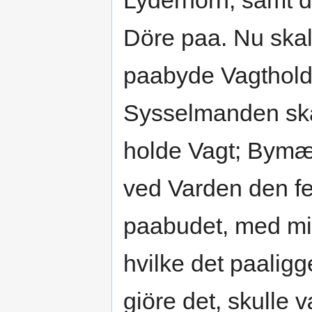
Lyderhorn, samt d
Döre paa. Nu skal 
paabyde Vagthold,
Sysselmanden skal
holde Vagt; Bymæ
ved Varden den fe
paabudet, med mi
hvilke det paaligg
giöre det, skulle 