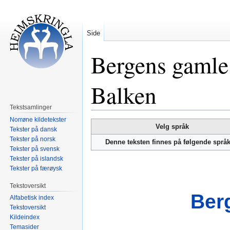
Side
Bergens gamle
Balken
Tekstsamlinger
Norrøne kildetekster
Hopp
Hopp
Velg språk
Tekster på dansk
til
til
Tekster på norsk
Denne teksten finnes på følgende språ
navigering
søk
Tekster på svensk
Tekster på islandsk
Tekster på færøysk
Tekstoversikt
Ber
Alfabetisk index
Tekstoversikt
Kildeindex
Temasider