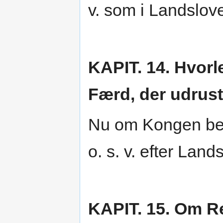
v. som i Landslov
KAPIT. 14. Hvorl
Færd, der udrus
Nu om Kongen bes
o. s. v. efter Land
KAPIT. 15. Om R