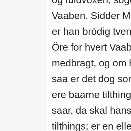
Vaaben. Sidder M
er han brödig tve
Öre for hvert Vaa
medbragt, og om
saa er det dog so
ere baarne tilthi
saar, da skal ha
tilthings; er en el