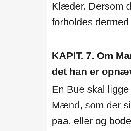
Klæder. Dersom d
forholdes dermed 
KAPIT. 7. Om Ma
det han er opnæv
En Bue skal ligge 
Mænd, som der si
paa, eller og böde