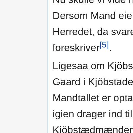
Dersom Mand eier
Herredet, da sva
[5]
foreskriver
.
Ligesaa om Kjöbst
Gaard i Kjöbstaden
Mandtallet er opta
igien drager ind t
Kjöbstædmændene