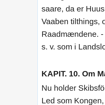
saare, da er Huus
Vaaben tilthings,
Raadmændene. - 
s. v. som i Lands
KAPIT. 10. Om M
Nu holder Skibsf
Led som Kongen, o