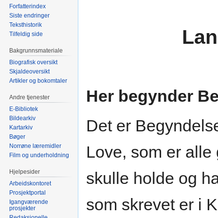
Forfatterindex
Siste endringer
Teksthistorik
Lan
Tilfeldig side
Bakgrunnsmateriale
Biografisk oversikt
Skjaldeoversikt
Artikler og bokomtaler
Her begynder B
Andre tjenester
E-Bibliotek
Bildearkiv
Det er Begyndels
Kartarkiv
Bøger
Norrøne læremidler
Love, som er alle
Film og underholdning
Hjelpesider
skulle holde og ha
Arbeidskontoret
Prosjektportal
som skrevet er i 
Igangværende
prosjekter
Redaksjonelle