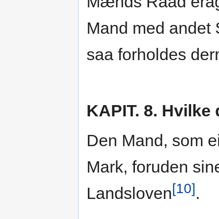
Mænds Raad eragt
Mand med andet Sk
saa forholdes der
KAPIT. 8. Hvilke 
Den Mand, som eie
Mark, foruden sine
[10]
Landsloven
.