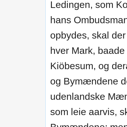
Ledingen, som Kon
hans Ombudsmand
opbydes, skal de
hver Mark, baade
Kiöbesum, og der
og Bymændene det
udenlandske Mænd,
som leie aarvis, s