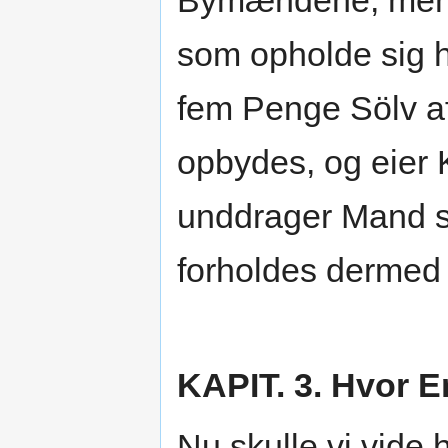
Bymændene; men 
som opholde sig h
fem Penge Sölv a
opbydes, og eier 
unddrager Mand si
forholdes dermed 
KAPIT. 3. Hvor E
Nu skulle vi vide 