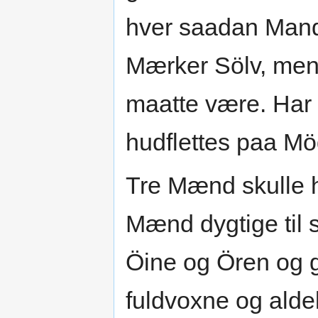
hver saadan Mands
Mærker Sölv, men
maatte være. Har 
hudflettes paa Mö
Tre Mænd skulle h
Mænd dygtige til
Öine og Ören og 
fuldvoxne og alde