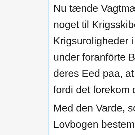
Nu tænde Vagtmæ
noget til Krigssk
Krigsuroligheder i
under foranförte 
deres Eed paa, at
fordi det forekom
Med den Varde, so
Lovbogen beste