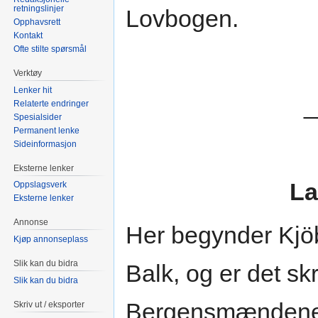
retningslinjer
Lovbogen.
Opphavsrett
Kontakt
Ofte stilte spørsmål
Verktøy
Lenker hit
_
Relaterte endringer
Spesialsider
Permanent lenke
Sideinformasjon
Eksterne lenker
La
Oppslagsverk
Eksterne lenker
Annonse
Her begynder Kj
Kjøp annonseplass
Slik kan du bidra
Balk, og er det sk
Slik kan du bidra
Bergensmændene
Skriv ut / eksporter