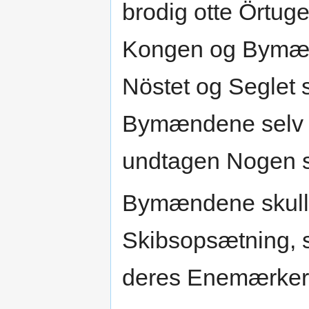
brodig otte Örtuge
Kongen og Bymæn
Nöstet og Seglet 
Bymændene selv t
undtagen Nogen sæ
Bymændene skulle 
Skibsopsætning, 
deres Enemærker