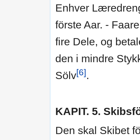
Enhver Læredreng 
förste Aar. - Faar
fire Dele, og bet
den i mindre Styk
[6]
Sölv
.
KAPIT. 5. Skibsf
Den skal Skibet f