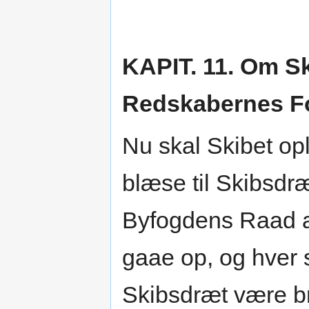
KAPIT. 11. Om S
Redskabernes F
Nu skal Skibet op
blæse til Skibsd
Byfogdens Raad ag
gaae op, og hver 
Skibsdræt være b