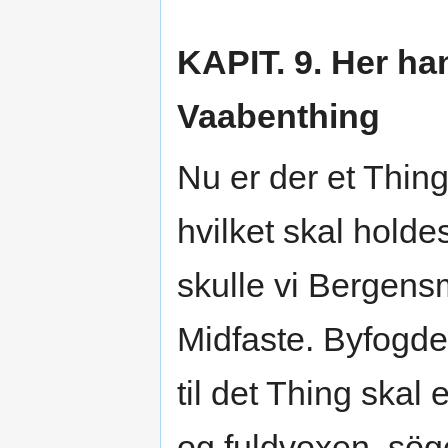
KAPIT. 9. Her 
Vaabenthing
Nu er der et Thin
hvilket skal hold
skulle vi Bergen
Midfaste. Byfogden
til det Thing skal
og fuldvoxen, sög