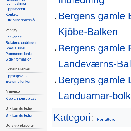
retningslinjer
Opphavsrett
Bergens gamle B
Kontakt
Ofte stilte spørsmål
Kjöbe-Balken
Verktøy
Lenker hit
Relaterte endringer
Bergens gamle B
Spesialsider
Permanent lenke
Sideinformasjon
Landeværns-Ba
Eksterne lenker
Oppslagsverk
Bergens gamle B
Eksterne lenker
Annonse
Landuarnar-bolk
Kjøp annonseplass
Slik kan du bidra
Kategori
:
Slik kan du bidra
Forfattere
Skriv ut / eksporter