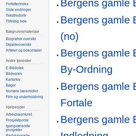
Bergens gamle 
Forfatterindex
Siste endringer
Teksthistorik
Bergens gamle 
Tilfeldig side
Bakgrunnsmateriale
(no)
Biografisk oversikt
Skjaldeoversikt
Bergens gamle B
Artikler og bokomtaler
Andre tjenester
By-Ordning
E-Bibliotek
Bildearkiv
Kartarkiv
Bergens gamle B
Bøger
Norrøne læremidler
Film og underholdning
Fortale
Hjelpesider
Arbeidskontoret
Bergens gamle B
Prosjektportal
Igangværende
prosjekter
Indledning
Redaksjonelle