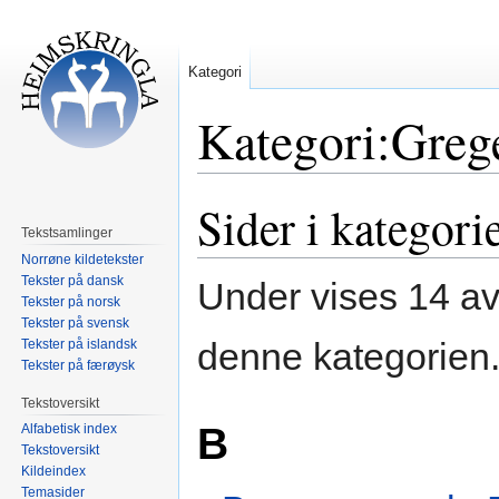
Kategori
Kategori:Greg
Sider i kategor
Hopp
Hopp
til
til
Tekstsamlinger
navigering
søk
Norrøne kildetekster
Tekster på dansk
Under vises 14 av 
Tekster på norsk
Tekster på svensk
denne kategorien
Tekster på islandsk
Tekster på færøysk
Tekstoversikt
B
Alfabetisk index
Tekstoversikt
Kildeindex
Temasider