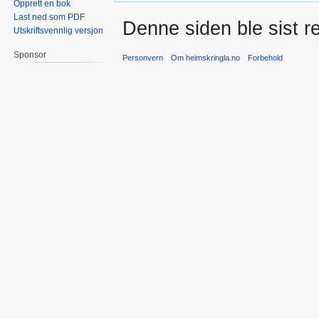
Opprett en bok
Last ned som PDF
Denne siden ble sist re
Utskriftsvennlig versjon
Sponsor
Personvern
Om heimskringla.no
Forbehold