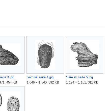
eite 3.jpg
Samisk seite 4.jpg
Samisk seite 5.jpg
971; 454 KB
1 046 × 1 540; 392 KB
1 194 × 1 181; 311 KB