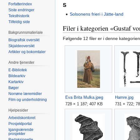
Forfatterindex
S
Siste endringer
Solsonens frieri i Jätte-land
Teksthistorik
Tilfeldig side
Filer i kategorien «Gustaf 
Bakgrunnsmateriale
Følgende 12 filer er i denne kategorien,
Biografisk oversikt
Skjaldeoversikt
Artikler og bokomtaler
Andre tjenester
E-Bibliotek
Bildearkiv
Kartarkiv
Bøger
Norrøne læremidler
Eva Brita Mulka.jpeg
Hamre.jpg
Film og underholdning
728 × 1 187; 407 KB
731 × 722; 7
Hjelpesider
Arbeidskontoret
Prosjektportal
Igangværende
prosjekter
Redaksjonelle