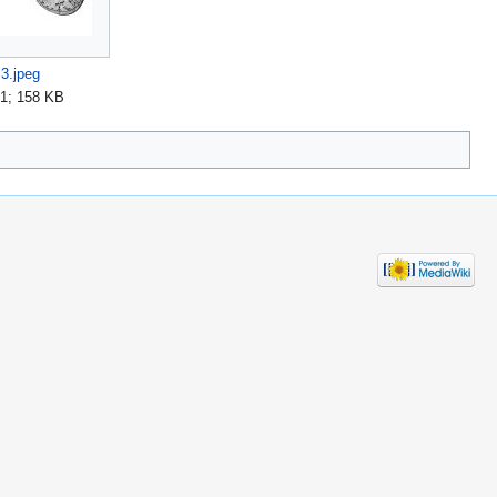
3.jpeg
81; 158 KB