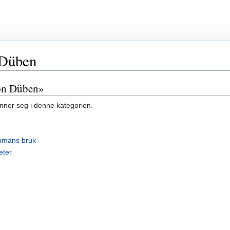
 Düben
von Düben»
inner seg i denne kategorien.
ummans bruk
eter