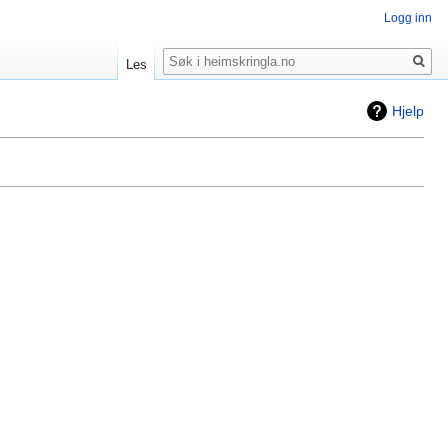
Logg inn
Søk
Les
Hjelp