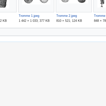
Tromme 1.jpeg
Tromme 2.jpeg
Tromme 
12 KB
1 442 × 1 033; 377 KB
810 × 521; 124 KB
848 × 7