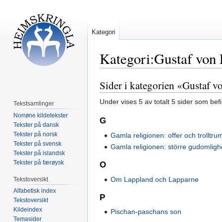
Kategori
Kategori:Gustaf von
Sider i kategorien «Gustaf 
Hopp
Hopp
til
til
Under vises 5 av totalt 5 sider som bef
Tekstsamlinger
navigering
søk
Norrøne kildetekster
G
Tekster på dansk
Tekster på norsk
Gamla religionen: offer och trolltr
Tekster på svensk
Gamla religionen: större gudomligh
Tekster på islandsk
Tekster på færøysk
O
Om Lappland och Lapparne
Tekstoversikt
Alfabetisk index
P
Tekstoversikt
Kildeindex
Pischan-paschans son
Temasider