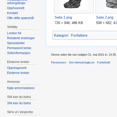
retningslinjer
Opphavsrett
Kontakt
Seite 1.png
Seite 2.png
Ofte stilte spørsmål
726 × 846; 486 KB
508 × 682; 4
Verktøy
Lenker hit
Kategori
:
Forfattere
Relaterte endringer
Spesialsider
Permanent lenke
Sideinformasjon
Denne siden ble sist redigert 31. mai 2021 kl. 14:39.
Eksterne lenker
Personvern
Om heimskringla.no
Forbehold
Oppslagsverk
Eksterne lenker
Annonse
Kjøp annonseplass
Slik kan du bidra
Slik kan du bidra
Skriv ut / eksporter