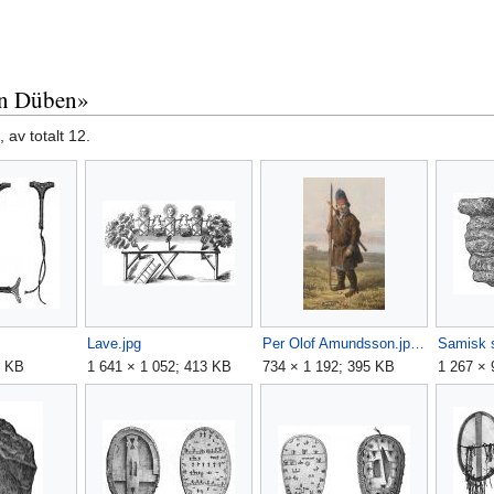
von Düben»
 av totalt 12.
Lave.jpg
Per Olof Amundsson.jpeg
Samisk s
8 KB
1 641 × 1 052; 413 KB
734 × 1 192; 395 KB
1 267 × 