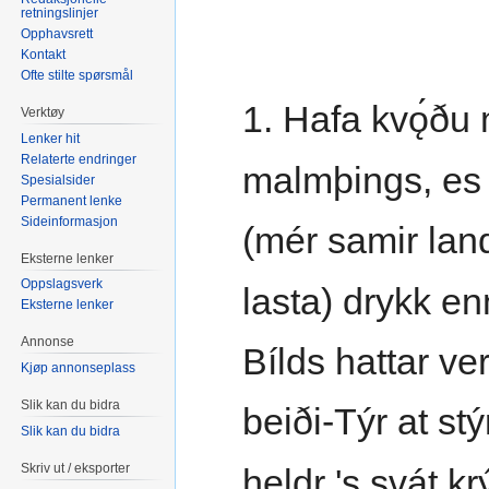
retningslinjer
Opphavsrett
Kontakt
Ofte stilte spørsmål
1. Hafa kvǫ́ðu
Verktøy
Lenker hit
Relaterte endringer
malmþings, es 
Spesialsider
Permanent lenke
Sideinformasjon
(mér samir lan
Eksterne lenker
Oppslagsverk
lasta) drykk en
Eksterne lenker
Annonse
Bílds hattar ver
Kjøp annonseplass
Slik kan du bidra
beiði-Týr at stý
Slik kan du bidra
Skriv ut / eksporter
heldr 's svát kr