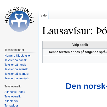
Side
Lausavísur: Þó
Hopp
Hopp
Velg språk
til
til
Tekstsamlinger
Denne teksten finnes på følgende språ
navigering
søk
Norrøne kildetekster
Tekster på dansk
Tekster på norsk
Tekster på svensk
Tekster på islandsk
Tekster på færøysk
Den norsk-
Tekstoversikt
Alfabetisk index
Tekstoversikt
Kildeindex
Temasider