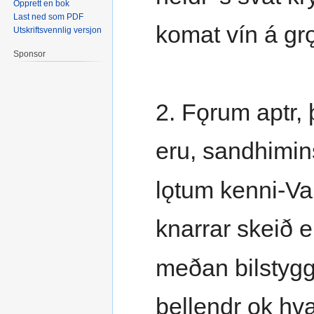
Opprett en bok
Last ned som PDF
komat vín á gr
Utskriftsvennlig versjon
Sponsor
2. Fǫrum aptr, 
eru, sandhimins
lǫtum kenni-Va
knarrar skeið e
meðan bilstygg
bellendr ok hva