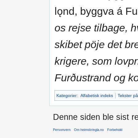
lǫnd, byggva á Fu
os rejse tilbage, 
skibet pöje det b
krigere, som lovpri
Furðustrand og ko
Kategorier
:
Alfabetisk indeks
Tekster på
Denne siden ble sist re
Personvern
Om heimskringla.no
Forbehold