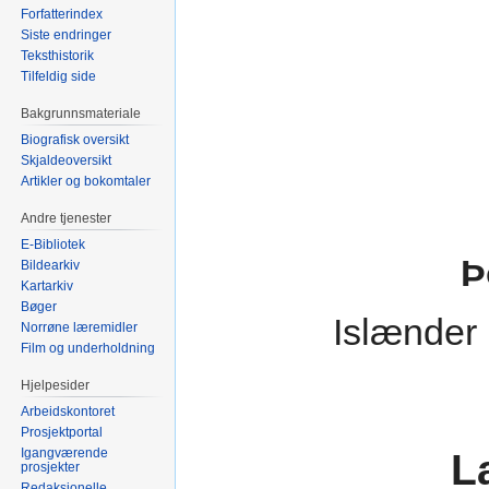
Forfatterindex
Siste endringer
Teksthistorik
Tilfeldig side
Bakgrunnsmateriale
Biografisk oversikt
Skjaldeoversikt
Artikler og bokomtaler
Andre tjenester
E-Bibliotek
Þ
Bildearkiv
Kartarkiv
Bøger
Islænder 
Norrøne læremidler
Film og underholdning
Hjelpesider
Arbeidskontoret
Prosjektportal
Igangværende
L
prosjekter
Redaksjonelle