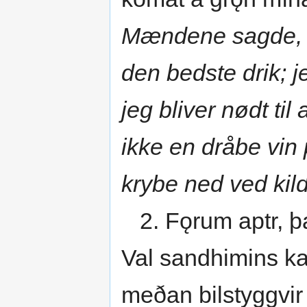
Mændene sagde, da
den bedste drik; je
jeg bliver nødt ti
ikke en dråbe vin
krybe ned ved kil
2. Fǫrum aptr, þar
Val sandhimins ka
meðan bilstyggvir 