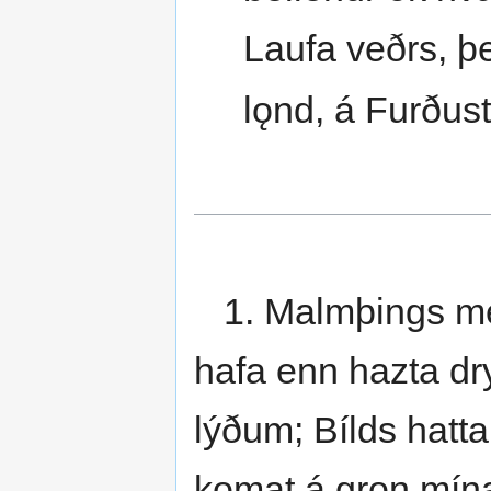
Laufa veðrs, þe
lǫnd, á Furðus
1. Malmþings mei
hafa enn hazta dry
lýðum; Bílds hattar
komat á grǫn mína;