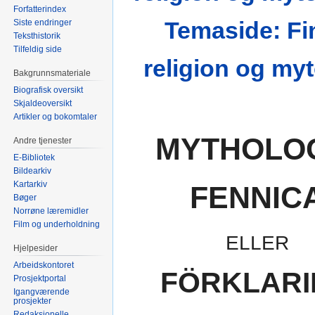
Forfatterindex
Temaside: Fi
Siste endringer
Teksthistorik
Tilfeldig side
religion og myt
Bakgrunnsmateriale
Biografisk oversikt
Skjaldeoversikt
Artikler og bokomtaler
MYTHOLO
Andre tjenester
E-Bibliotek
Bildearkiv
Kartarkiv
FENNIC
Bøger
Norrøne læremidler
Film og underholdning
ELLER
Hjelpesider
Arbeidskontoret
FÖRKLAR
Prosjektportal
Igangværende
prosjekter
Redaksjonelle