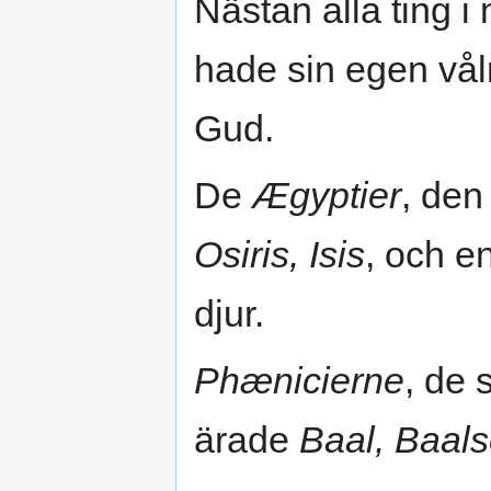
Nästan alla ting i 
hade sin egen vål
Gud.
De
Ægyptier
, den
Osiris, Isis
, och e
djur.
Phænicierne
, de 
ärade
Baal, Baal