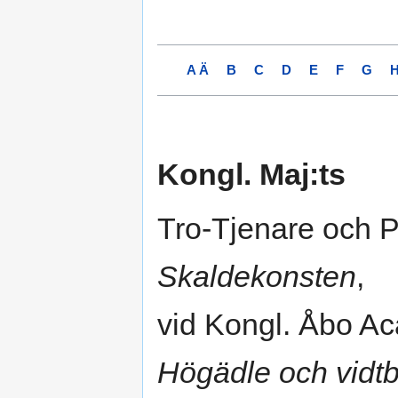
A Ä
B
C
D
E
F
G
Kongl. Maj:ts
Tro-Tjenare och P
Skaldekonsten
,
vid Kongl. Åbo A
Högädle och vidt