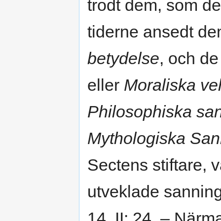
trodt dem, som de
tiderne ansedt de
betydelse
, och de
eller
Moraliska ve
Philosophiska san
Mythologiska Sa
Sectens stiftare, 
utveklade sanninge
14. II: 24. – Närm