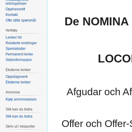
retningslinjer
Opphavsrett
Kontakt
De NOMINA
Ofte stilte spørsmål
Verktøy
Lenker hit
Relaterte endringer
Spesialsider
LOCO
Permanent lenke
Sideinformasjon
Eksterne lenker
Oppslagsverk
Eksterne lenker
Afgudar och Af
Annonse
Kjøp annonseplass
Slik kan du bidra
Slik kan du bidra
Offer och Offer-
Skriv ut / eksporter