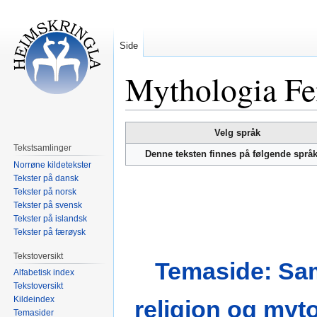
Side
Mythologia Fe
Hopp
Hopp
Velg språk
til
til
Tekstsamlinger
Denne teksten finnes på følgende språ
navigering
søk
Norrøne kildetekster
Tekster på dansk
Tekster på norsk
Tekster på svensk
Tekster på islandsk
Tekster på færøysk
Tekstoversikt
Temaside: Sa
Alfabetisk index
Tekstoversikt
Kildeindex
religion og myt
Temasider