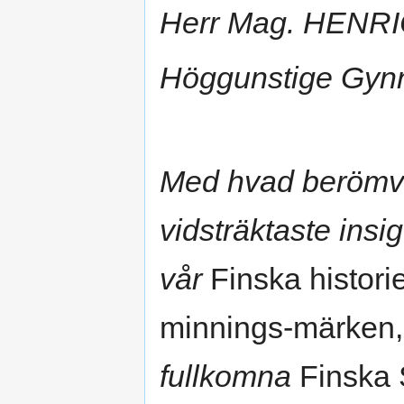
Herr Mag. HENR
Höggunstige Gyn
Med hvad berömvä
vidsträktaste insig
vår
Finska histori
minnings-märken
fullkomna
Finska 