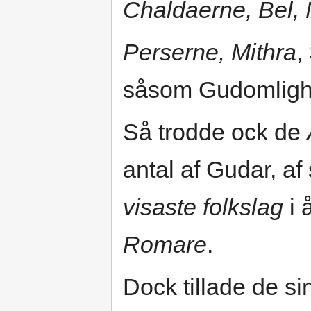
Chaldaerne, Bel, M
Perserne, Mithra
,
såsom Gudomligh
Så trodde ock de
antal af Gudar, af
visaste folkslag
i 
Romare
.
Dock tillade de s