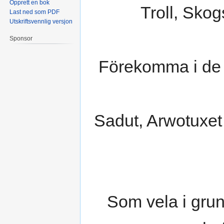
Opprett en bok
Troll, Sko
Last ned som PDF
Utskriftsvennlig versjon
Sponsor
Förekomma i de ä
Sadut, Arwotuxet
Som vela i grun