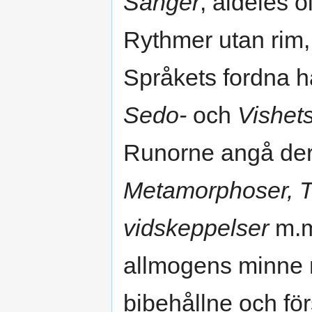
Sånger
, aldeles o
Rythmer utan rim,
Språkets fordna h
Sedo-
och
Vishet
Runorne angå de
Metamorphoser, 
vidskeppelser
m.m
allmogens minne 
bibehållne och först