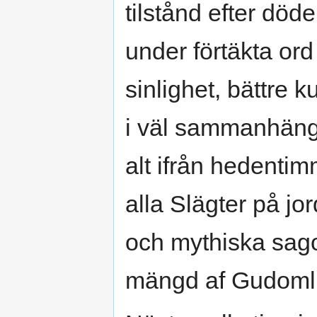
tilstånd efter död
under förtäkta ord 
sinlighet, bättre ku
i väl sammanhänga
alt ifrån hedentim
alla Slägter på jo
och mythiska sago
mängd af Gudomli