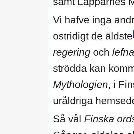
samt Lapparnes My
Vi hafve inga andr
ostridigt de äldste
regering
och
lefn
strödda kan komma
Mythologien
, i Fi
uråldriga hemsed
Så vål
Finska ord