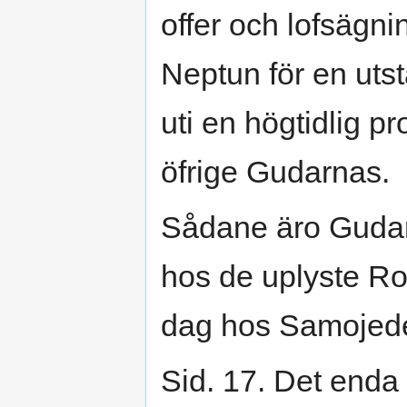
offer och lofsägni
Neptun för en uts
uti en högtidlig 
öfrige Gudarnas.
Sådane äro Guda
hos de uplyste R
dag hos Samojede
Sid. 17. Det enda