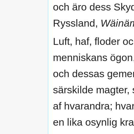
och äro dess Sky
Ryssland,
Wäinäm
Luft, haf, floder o
menniskans ögon,
och dessas geme
särskilde magter, 
af hvarandra; hvar
en lika osynlig kr