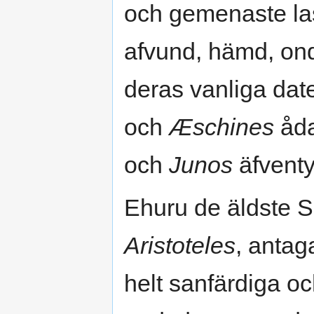
och gemenaste las
afvund, hämd, on
deras vanliga date
och
Æschines
åda
och
Junos
äfventyr
Ehuru de äldste S
Aristoteles
, antag
helt sanfärdiga o