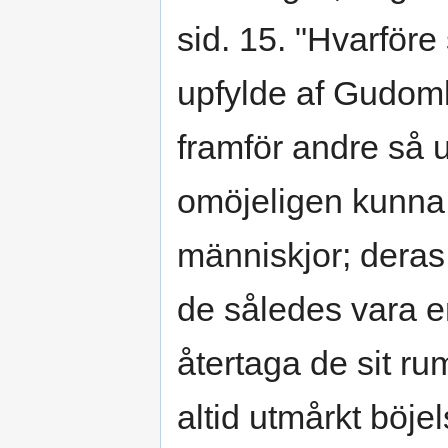
sid. 15. "Hvarföre
upfylde af Gudom
framför andre så 
omöjeligen kunna
människjor; deras
de således vara e
återtaga de sit r
altid utmårkt böje