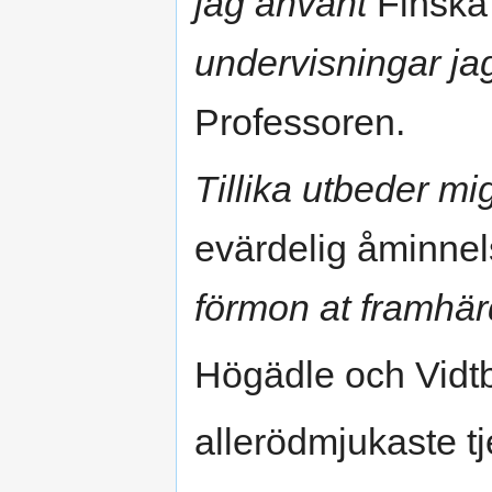
jag använt
Finska 
undervisningar jag
Professoren.
Tillika utbeder mig
evärdelig åminne
förmon at framhä
Högädle och Vidt
allerödmjukaste t