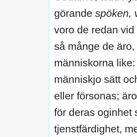
görande
spöken, 
voro de redan vid
så månge de äro, s
människorna like:
människjo sätt och
eller försonas; är
för deras oginhet 
tjenstfärdighet, m