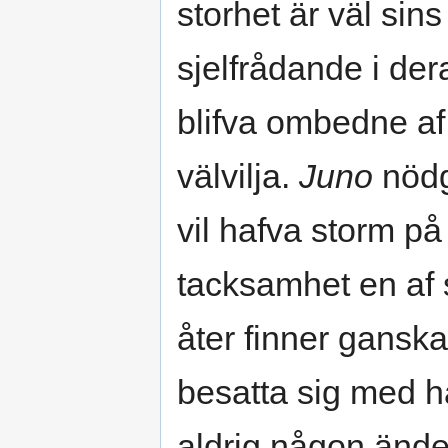
storhet är väl sin
sjelfrådande i de
blifva ombedne a
välvilja.
Juno
nödg
vil hafva storm på
tacksamhet en af
åter finner ganska
besatta sig med h
aldrig någon ände