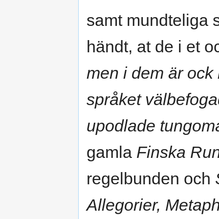
samt mundteliga sån
händt, at de i et 
men i dem är ock 
språket välbefogad
upodlade tungomål
gamla
Finska Ru
regelbunden och
Allegorier, Metap