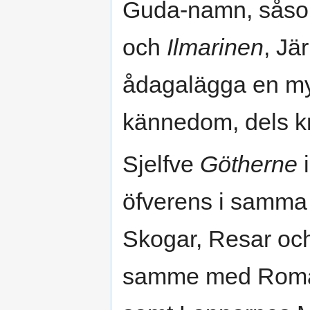
Guda-namn, såso
och
Ilmarinen
, Jä
ådagalägga en myc
kännedom, dels kr
Sjelfve
Götherne
i
öfverens i samma i
Skogar, Resar och
samme med Romar