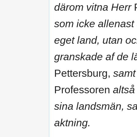
därom vitna Herr
P
som icke allenas
eget land, utan o
granskade af de lä
Pettersburg,
samt
Professoren
altså
sina landsmän, sam
aktning.