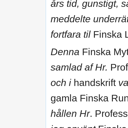
års tid, gunstigt,
meddelte underrät
fortfara til
Finska L
Denna
Finska Myt
samlad af Hr.
Pro
och i
handskrift
va
gamla Finska Run
hållen Hr
. Profes