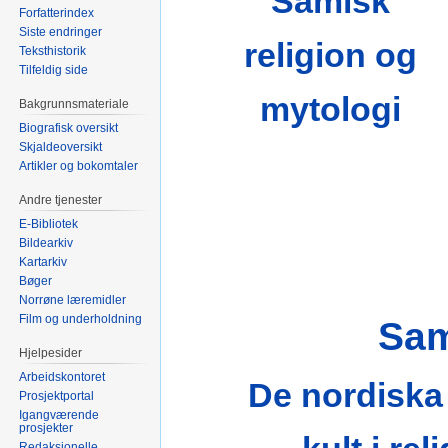
Samisk
Forfatterindex
Siste endringer
religion og
Teksthistorik
Tilfeldig side
mytologi
Bakgrunnsmateriale
Biografisk oversikt
Skjaldeoversikt
Artikler og bokomtaler
Andre tjenester
E-Bibliotek
Bildearkiv
Kartarkiv
Bøger
Norrøne læremidler
Film og underholdning
Sam
Hjelpesider
Arbeidskontoret
De nordiska
Prosjektportal
Igangværende
prosjekter
Redaksjonelle