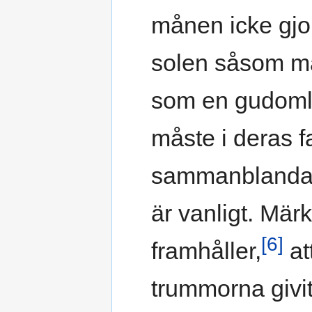
månen icke gjo
solen såsom ma
som en gudomli
måste i deras f
sammanblandade
är vanligt. Märk
[6]
framhåller,
at
trummorna givit