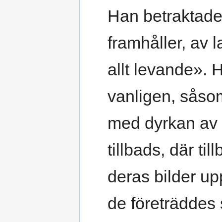
Han betraktade
framhåller, av
allt levande».
vanligen, såso
med dyrkan av 
tillbads, där t
deras bilder u
de företräddes