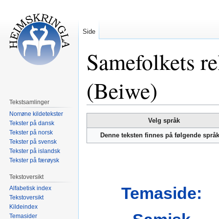
Side
Samefolkets re
(Beiwe)
Tekstsamlinger
Norrøne kildetekster
Hopp
Hopp
Velg språk
Tekster på dansk
til
til
Tekster på norsk
Denne teksten finnes på følgende språ
navigering
søk
Tekster på svensk
Tekster på islandsk
Tekster på færøysk
Tekstoversikt
Temaside:
Alfabetisk index
Tekstoversikt
Kildeindex
Temasider