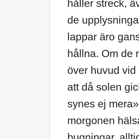
håller streck, 
de upplysninga
lappar äro gan
hållna. Om de 
över huvud vid
att då solen g
synes ej mera»
morgonen häls
bugningar, allt