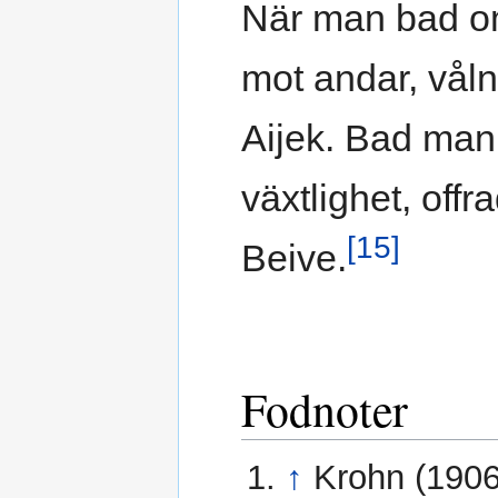
När man bad om
mot andar, vål
Aijek. Bad man
växtlighet, off
[15]
Beive.
Fodnoter
↑
Krohn (1906