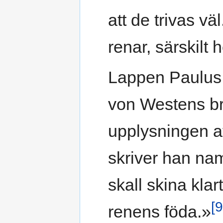
att de trivas v
renar, särskilt 
Lappen Paulus S
von Westens br
upplysningen a
skriver han na
skall skina klar
[9
renens föda.»