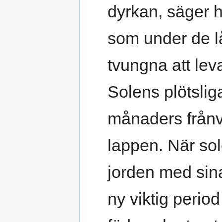
dyrkan, säger h
som under de l
tvungna att leva
Solens plötslig
månaders frånv
lappen. När so
jorden med sina
ny viktig perio