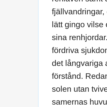
fjällvandringar
lätt gingo vilse
sina renhjorda
fördriva sjukd
det långvariga a
förstånd. Reda
solen utan tviv
samernas huvud