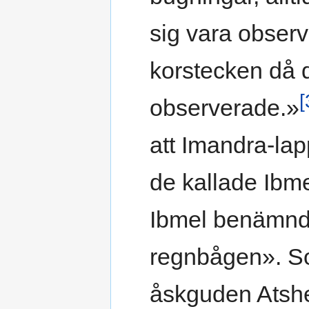
sig vara obser
korstecken då d
[
observerade.»
att Imandra-la
de kallade Ibme
Ibmel benämnd
regnbågen». Sol
åskguden Atsh