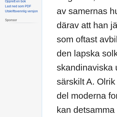
Opprett en bok
Last ned som PDF
av samernas hu
Utskriftsvennlig versjon
Sponsor
därav att han 
som oftast avb
den lapska sol
skandinaviska u
särskilt A. Olr
del moderna fors
kan detsamma f