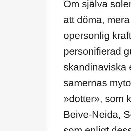
Om själva sole
att döma, mera
opersonlig kraf
personifierad g
skandinaviska 
samernas mytol
»dotter», som k
Beive-Neida, So
som enligt dess