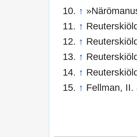
↑
»Närömanusk
↑
Reuterskiöld
↑
Reuterskiöld
↑
Reuterskiöld
↑
Reuterskiöl
↑
Fellman, II.