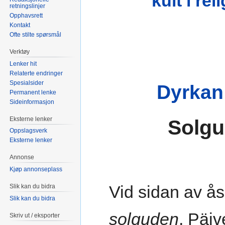
kult i re
retningslinjer
Opphavsrett
Kontakt
Ofte stilte spørsmål
Verktøy
Lenker hit
Relaterte endringer
Spesialsider
Dyrkan
Permanent lenke
Sideinformasjon
Eksterne lenker
Solgu
Oppslagsverk
Eksterne lenker
Annonse
Kjøp annonseplass
Vid sidan av å
Slik kan du bidra
Slik kan du bidra
solguden
, Päiv
Skriv ut / eksporter