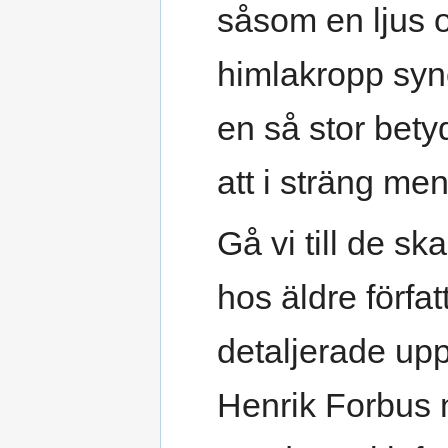
såsom en ljus 
himlakropp syne
en så stor bety
att i sträng me
Gå vi till de s
hos äldre förfat
detaljerade up
Henrik Forbus 