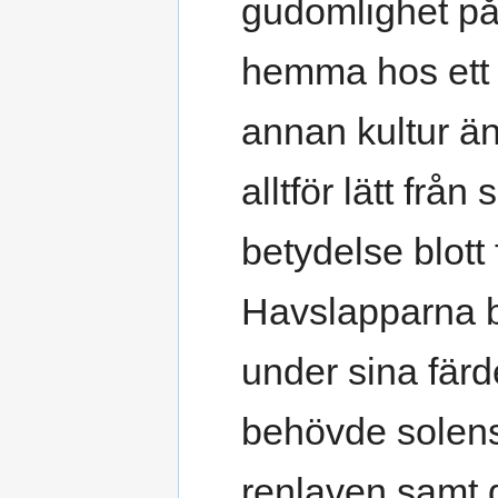
gudomlighet på
hemma hos ett å
annan kultur ä
alltför lätt frå
betydelse blott
Havslapparna 
under sina färd
behövde solens
renlaven samt d