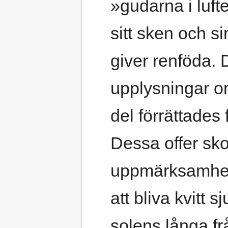
»gudarna i luf
sitt sken och s
giver renföda. 
upplysningar om 
del förrättades 
Dessa offer sk
uppmärksamhet. 
att bliva kvitt s
solens långa fr