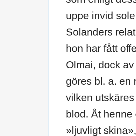
uppe invid sole
Solanders rela
hon har fått of
Olmai, dock av v
göres bl. a. en r
vilken utskäre
blod. Åt henne 
»ljuvligt skina»