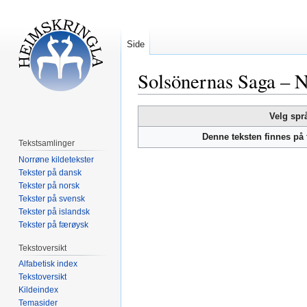
Side
Solsönernas Saga – N
Hopp
Hopp
Velg spr
til
til
Denne teksten finnes på
navigering
søk
Tekstsamlinger
Norrøne kildetekster
Tekster på dansk
Tekster på norsk
Tekster på svensk
Tekster på islandsk
Tekster på færøysk
Tekstoversikt
Alfabetisk index
Tekstoversikt
Kildeindex
Temasider