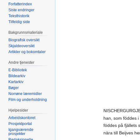
Forfatterindex
Siste endringer
Teksthistorik
Tilfeldig side
Bakgrunnsmateriale
Biografisk oversikt
Skjaldeoversikt
Artikler og bokomtaler
Andre tjenester
E-Bibliotek
Bildearkiv
Kartarkiv
Bøger
Norrøne læremidler
Film og underholdning
Hjelpesider
NISCHERGURGJE,
Arbeidskontoret
han, som föddes i 
Prosjektportal
föddes på fjällets 
Igangværende
nära till Beijves he
prosjekter
Redaksjonelle