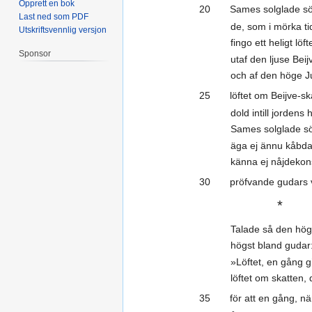
Opprett en bok
20 Sames solglade sö
Last ned som PDF
de, som i mörka ti
Utskriftsvennlig versjon
fingo ett heligt löft
Sponsor
utaf den ljuse Beij
och af den höge J
25 löftet om Beijve-ska
dold intill jordens h
Sames solglade s
äga ej ännu kåbd
känna ej nåjdekons
30 pröfvande gudars vi
*
Talade så den hö
högst bland gudar
»Löftet, en gång gi
löftet om skatten, d
35 för att en gång, när