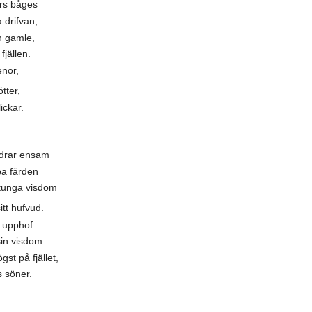
s båges
a drifvan,
n gamle,
jällen.
enor,
ter,
ickar.
ndrar ensam
ba färden
tunga visdom
t hufvud.
s upphof
sin visdom.
st på fjället,
s söner.