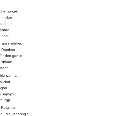
hergurgje,
 marker,
s söner,
rösäde.
s-ene,
am i mörker,
n Rotaimo.
för den gamle.
t skåda:
änger
lda pannan.
blickar
ögon
s uppsyn.
ergurgje
 Rotaimo:
r du din vandring?