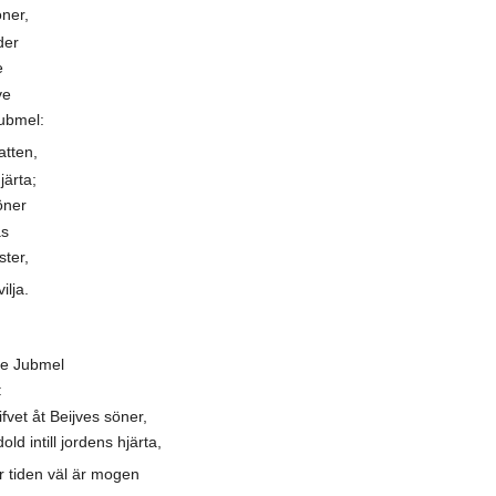
ner,
der
e
ve
ubmel:
tten,
järta;
öner
as
ter,
lja.
ge Jubmel
:
fvet åt Beijves söner,
old intill jordens hjärta,
 tiden väl är mogen