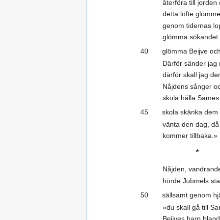
återföra till jorde
detta löfte glömm
genom tidernas lo
glömma sökandet e
40 glömma Beijve och 
Därför sänder jag 
därför skall jag 
Nåjdens sånger o
skola hålla Sames
45 skola skänka dem kr
vänta den dag, då 
kommer tillbaka.»
*
Nåjden, vandrande 
hörde Jubmels st
50 sällsamt genom hjär
»du skall gå till S
Beijves barn bland