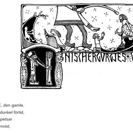
 den gamle,
dunkel förtid,
spetsar
mvist,