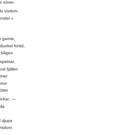
s söner.
s visdom,
nster.»
n gamle,
dunkel förtid,
s båges
spetsar,
d fjällen
ner.
enor
ötter
ickar; —
ila
f djupa
visdom.