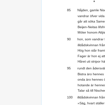
*
85 Nåjden, gamle Nisc
vandrar öfver vida
går att söka Same
Beijen-Neitas lifsf
Möter honom Attji
90 hon, som vandrar fr
illdådskvinnan frå
Hög hon står fram
Fager är hon ej at
Håret uti stripor h
95 rundt den ådersväl
Bistra äro hennes 
onda äro hennes 
hotande är henne
Talar så till Nisch
100 illdådskvinnan från
»Säg, hvart ställe