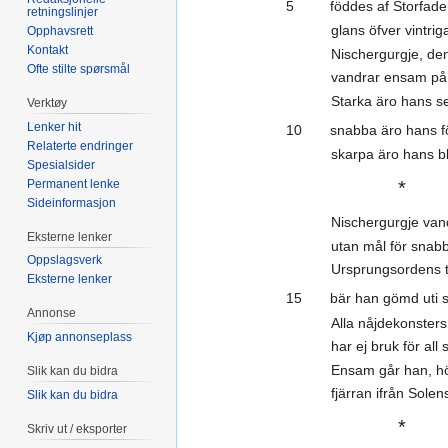
5 föddes af Storfader
retningslinjer
glans öfver vintrig
Opphavsrett
Kontakt
Nischergurgje, de
Ofte stilte spørsmål
vandrar ensam på f
Starka äro hans s
Verktøy
Lenker hit
10 snabba äro hans föt
Relaterte endringer
skarpa äro hans bl
Spesialsider
Permanent lenke
*
Sideinformasjon
Nischergurgje va
Eksterne lenker
utan mål för snab
Oppslagsverk
Ursprungsordens 
Eksterne lenker
15 bär han gömd uti sit
Annonse
Alla nåjdekonster
Kjøp annonseplass
har ej bruk för all 
Ensam går han, hög
Slik kan du bidra
fjärran ifrån Solen
Slik kan du bidra
*
Skriv ut / eksporter