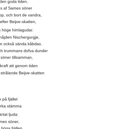
n den goda tiden,
es af Sames söner
pp, och bort de vandra,
fter Beijve-skatten,
höge himlagudar.
nåjden Nischergurgje,
dem också sända kåbdas.
ch trummans dofva dunder
 söner tillsamman,
aft att genom tiden
strålande Beijve-skatten
på fjället
arka stämma
tat ljuda:
ames söner,
 höga fjällen.