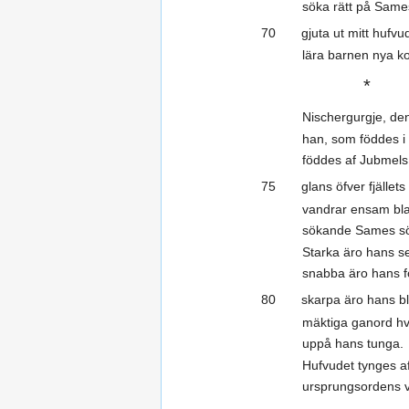
söka rätt på Same
70 gjuta ut mitt hufvud
lära barnen nya ko
*
Nischergurgje, de
han, som föddes i 
föddes af Jubmel
75 glans öfver fjällets 
vandrar ensam blan
sökande Sames sö
Starka äro hans s
snabba äro hans f
80 skarpa äro hans bl
mäktiga ganord hv
uppå hans tunga.
Hufvudet tynges a
ursprungsordens 