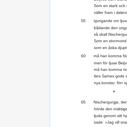
Som en stark och 
väller fram i dalen
55 sjungande om ljusa 
bådande den unga
så skall Nischerg
Som en stormvind ö
som en åska djupt 
60 må han komma för 
men för ljuse Beij
må han komma mil
lära Sames gode 
nya konster, förr e
*
65 Nischergurgje, den
hörde den mäktig
ljuda genom sitt hj
sade: »Jag vill sna