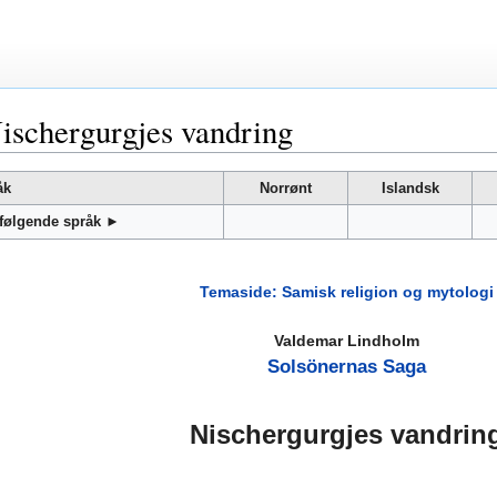
ischergurgjes vandring
åk
Norrønt
Islandsk
 følgende språk ►
Temaside: Samisk religion og mytologi
Valdemar Lindholm
Solsönernas Saga
Nischergurgjes vandrin