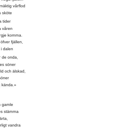
mäktig vårflod
s sköte
tider
 våren
urgje komma.
fver fjällen,
i dalen
de onda,
ves söner
d och älskad,
söner
j kända.»
 gamle
es stämma
ärta,
rligt vandra