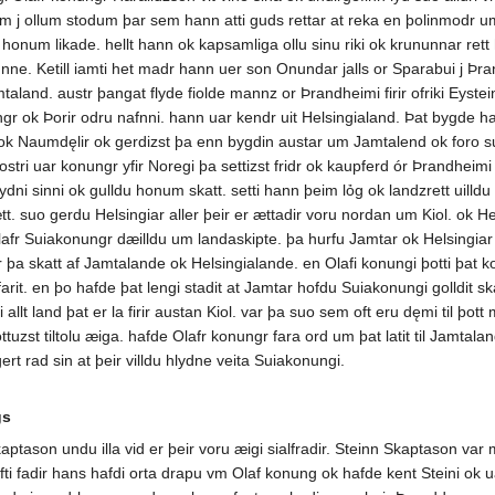
j ollum stodum þar sem hann atti guds rettar at reka en þolinmodr um 
honum likade. hellt hann ok kapsamliga ollu sinu riki ok krununnar rett
ne. Ketill iamti het madr hann uer son Onundar jalls or Sparabui j Þran
aland. austr þangat flyde fiolde mannz or Þrandheimi firir ofriki Eyste
gr ok Þorir odru nafnni. hann uar kendr uit Helsingialand. Þat bygde hann.
k Naumdęlir ok gerdizst þa enn bygdin austar um Jamtalend ok foro su
ri uar konungr yfir Noregi þa settizst fridr ok kaupferd ór Þrandheimi 
dni sinni ok gulldu honum skatt. setti hann þeim lỏg ok landzrett uilld
 suo gerdu Helsingiar aller þeir er ættadir voru nordan um Kiol. ok Helsi
lafr Suiakonungr dæilldu um landaskipte. þa hurfu Jamtar ok Helsingiar 
gr þa skatt af Jamtalande ok Helsingialande. en Olafi konungi þotti þat k
rit. en þo hafde þat lengi stadit at Jamtar hofdu Suiakonungi golldit ska
allt land þat er la firir austan Kiol. var þa suo sem oft eru dęmi til 
 þottuzst tiltolu æiga. hafde Olafr konungr fara ord um þat latit til Jamta
rt rad sin at þeir villdu hlydne veita Suiakonungi.
gs
ason undu illa vid er þeir voru æigi sialfradir. Steinn Skaptason var m
fti fadir hans hafdi orta drapu vm Olaf konung ok hafde kent Steini ok u