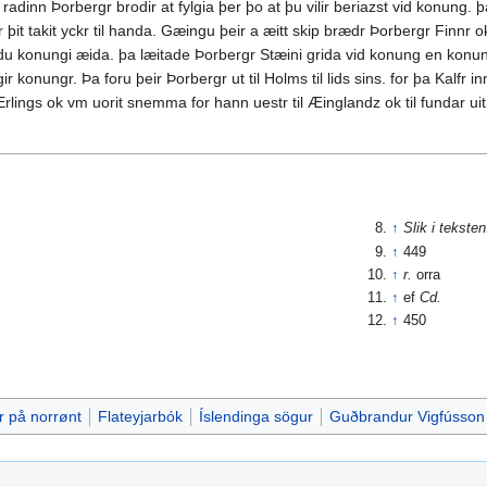
adinn Þorbergr brodir at fylgia þer þo at þu vilir beriazst vid konung. þ
r þit takit yckr til handa. Gæingu þeir a æitt skip brædr Þorbergr Finnr o
du konungi æida. þa læitade Þorbergr Stæini grida vid konung en konungr
onungr. Þa foru þeir Þorbergr ut til Holms til lids sins. for þa Kalfr in
lings ok vm uorit snemma for hann uestr til Æinglandz ok til fundar ui
↑
Slik i teksten
↑
449
↑
r.
orra
↑
ef
Cd.
↑
450
r på norrønt
Flateyjarbók
Íslendinga sögur
Guðbrandur Vigfússon