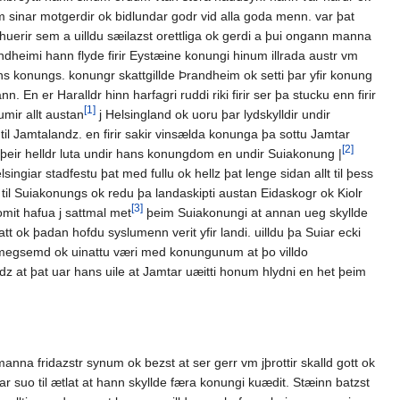
sinar motgerdir ok bidlundar godr vid alla goda menn. var þat
 huerir sem a uilldu sæilazst orettliga ok gerdi a þui ongann manna
dheimi hann flyde firir Eystæine konungi hinum illrada austr vm
ins konungs. konungr skattgillde Þrandheim ok setti þar yfir konung
 En er Haralldr hinn harfagri ruddi riki firir ser þa stucku enn firir
[1]
mir allt austan
j Helsingland ok uoru þar lydskylldir undir
til Jamtalandz. en firir sakir vinsælda konunga þa sottu Jamtar
[2]
u þeir helldr luta undir hans konungdom en undir Suiakonung |
ngiar stadfestu þat med fullu ok hellz þat lenge sidan allt til þess
til Suiakonungs ok redu þa landaskipti austan Eidaskogr ok Kiolr
[3]
omit hafua j sattmal met
þeim Suiakonungi at annan ueg skyllde
tt ok þadan hofdu syslumenn verit yfir landi. uilldu þa Suiar ecki
þott megsemd ok uinattu væri med konungunum at þo villdo
landz at þat uar hans uile at Jamtar uæitti honum hlydni en het þeim
anna fridazstr synum ok bezst at ser gerr vm jþrottir skalld gott ok
ar suo til ætlat at hann skyllde færa konungi kuædit. Stæinn batzst