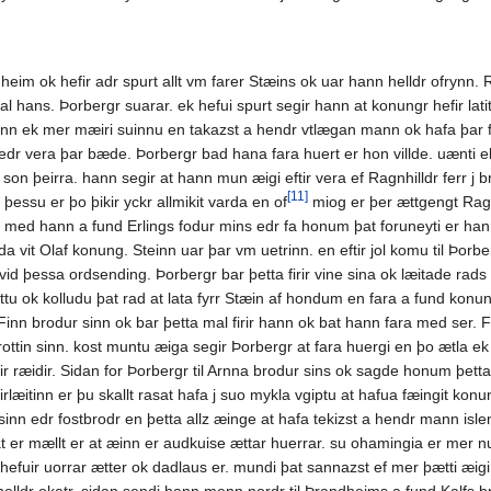
 heim ok hefir adr spurt allt vm farer Stæins ok uar hann helldr ofrynn
 hans. Þorbergr suarar. ek hefui spurt segir hann at konungr hefir latit
n ek mer mæiri suinnu en takazst a hendr vtlægan mann ok hafa þar firi
 edr vera þar bæde. Þorbergr bad hana fara huert er hon villde. uænti ek
n þeirra. hann segir at hann mun æigi eftir vera ef Ragnhilldr ferr j bro
[11]
 þessu er þo þikir yckr allmikit varda en of
miog er þer ættgengt Ragnhi
u med hann a fund Erlings fodur mins edr fa honum þat foruneyti er hann
erda vit Olaf konung. Steinn uar þar vm uetrinn. en eftir jol komu til 
t vid þessa ordsending. Þorbergr bar þetta firir vine sina ok læitade rads
ottu ok kolludu þat rad at lata fyrr Stæin af hondum en fara a fund konun
inn brodur sinn ok bar þetta mal firir hann ok bat hann fara med ser. Finn
ottin sinn. kost muntu æiga segir Þorbergr at fara huergi en þo ætla ek a
ir ræidir. Sidan for Þorbergr til Arnna brodur sins ok sagde honum þetta
rlæitinn er þu skallt rasat hafa j suo mykla vgiptu at hafua fæingit kon
inn edr fostbrodr en þetta allz æinge at hafa tekizst a hendr mann isle
þat er mællt er at æinn er audkuise ættar huerrar. su ohamingia er mer
 hefuir uorrar ætter ok dadlaus er. mundi þat sannazst ef mer þætti æig