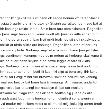
. Ragnnhilldr gek til mals vit hann ok sagde honum vm farar Stæins
 æiga ỏruarþing eftir Þorgæir ok Stæinn uar utlægr gerr. suo þat at
r konungs ræide. latt þu Stein brott fara sem skiotazst. Ragnhilldr
 þess segir hann at þu komir skiott aftr þuiat ek ætla at her muni
tt. Þorbergr segir at þau lysti mikit þralynde uit sig j skaplynde a
lldr at uirda allitils ord konungs. Ragnhilldr suarar. ef þer uex
 komizst j fride. Þorbergr segir at ecki mundi hann þangat flytia
Þorbergs sendimenn konungs med þeim ordum at Þorbergr skal koma til
 uid þa huort hann skyllde a þa hættu leggia at fara til Olafs
gs. Þorbergr uar en fusari at leggiazst æigi þessa ferd undir hofut.
r suarar at honum þotti illt kuenriki sligt at þora æigi firir konu
t þu farir æigi minnr firir hrædzslu sakir en hollustu vid konung.
 mal suo buit ok bat hann fara til konungs. Arni suarar. undarligt
ungs ræide þar er æingi bar naudsyn til. þat uar nockurt
nzskann ok utlaga konungs ok hafa sealfan sig j uede ok alla
 nu audsæzst fodur mins huersu honum glaptizst sona æignin er
i vid modur mina skom mællt at ek mundi æigi kalla þig uornn brodr.