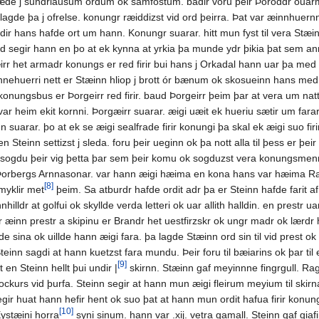
de j sundrlausum ordum ok samfostum. badir voru þeir Þoroddr ouarmæll
agde þa j ofrelse. konungr ræiddizst vid ord þeirra. Þat var æinnhuern
adir hans hafde ort um hann. Konungr suarar. hitt mun fyst til vera Stæin
d segir hann en þo at ek kynna at yrkia þa munde ydr þikia þat sem annat
rgæirr het armadr konungs er red firir bui hans j Orkadal hann uar þa med
æinnehuerri nett er Stæinn hliop j brott ór bænum ok skosueinn hans me
l konungsbus er Þorgeirr red firir. baud Þorgeirr þeim þar at vera um na
ar heim ekit kornni. Þorgæirr suarar. æigi uæit ek hueriu sætir um farar 
n suarar. þo at ek se æigi sealfrade firir konungi þa skal ek æigi suo 
 Steinn settizst j sleda. foru þeir ueginn ok þa nott alla til þess er þe
cki sogdu þeir vig þetta þar sem þeir komu ok sogduzst vera konungsme
s Þorbergs Arnnasonar. var hann æigi hæima en kona hans var hæima Ragnn
[8]
myklir met
þeim. Sa atburdr hafde ordit adr þa er Steinn hafde farit af
illdr at golfui ok skyllde verda letteri ok uar allith halldin. en prestr 
ar æinn prestr a skipinu er Brandr het uestfirzskr ok ungr madr ok lærdr
de sina ok uillde hann æigi fara. þa lagde Stæinn ord sin til vid prest o
Steinn sagdi at hann kuetzst fara mundu. Þeir foru til bæiarins ok þar til 
[9]
t en Steinn hellt þui undir |
skirnn. Stæinn gaf meyinnne fingrgull. Ragn
ckurs vid þurfa. Steinn segir at hann mun æigi fleirum meyium til skirn
segir huat hann hefir hent ok suo þat at hann mun ordit hafua firir kon
[10]
ystæini horra
syni sinum. hann var .xij. vetra gamall. Steinn gaf giafi