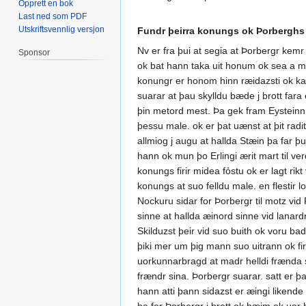
Opprett en bok
Last ned som PDF
Utskriftsvennlig versjon
Fundr þeirra konungs ok Þorberghs
Nv er fra þui at segia at Þorbergr kemr
Sponsor
ok bat hann taka uit honum ok sea a mal
konungr er honom hinn ræidazsti ok kan
suarar at þau skylldu bæde j brott fara
þin metord mest. Þa gek fram Eysteinn so
þessu male. ok er þat uænst at þit radit
allmiog j augu at hallda Stæin þa far þ
hann ok mun þo Erlingi ærit mart til v
konungs firir midea fỏstu ok er lagt rik
konungs at suo felldu male. en flestir l
Nockuru sidar for Þorbergr til motz vid F
sinne at hallda æinord sinne vid lanardr
Skilduzst þeir vid suo buith ok voru bad
þiki mer um þig mann suo uitrann ok firi
uorkunnarbragd at madr helldi frænda s
frændr sina. Þorbergr suarar. satt er 
hann atti þann sidazst er æingi likende