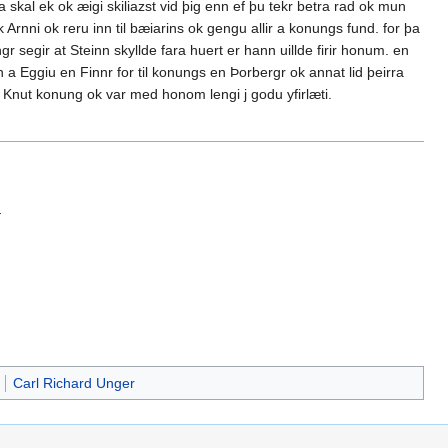
a skal ek ok æigi skiliazst vid þig enn ef þu tekr betra rad ok mun
k Arnni ok reru inn til bæiarins ok gengu allir a konungs fund. for þa
 segir at Steinn skyllde fara huert er hann uillde firir honum. en
n a Eggiu en Finnr for til konungs en Þorbergr ok annat lid þeirra
t Knut konung ok var med honom lengi j godu yfirlæti.
.
Carl Richard Unger