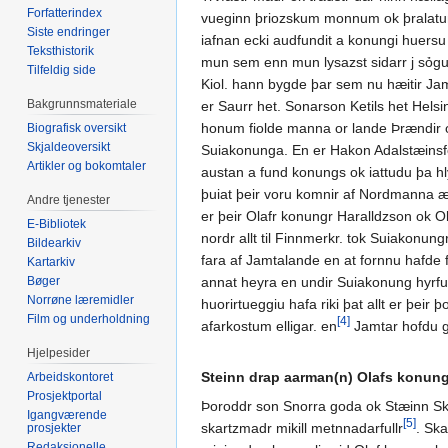
Forfatterindex
vueginn þriozskum monnum ok þralatum 
Siste endringer
iafnan ecki audfundit a konungi huersu 
Teksthistorik
mun sem enn mun lysazst sidarr j sỏgun
Tilfeldig side
Kiol. hann bygde þar sem nu hæitir Jamt
Bakgrunnsmateriale
er Saurr het. Sonarson Ketils het Helsin
honum fiolde manna or lande Þrændir o
Biografisk oversikt
Skjaldeoversikt
Suiakonunga. En er Hakon Adalstæinsfost
Artikler og bokomtaler
austan a fund konungs ok iattudu þa hly
þuiat þeir voru komnir af Nordmanna ætt.
Andre tjenester
er þeir Olafr konungr Haralldzson ok O
E-Bibliotek
nordr allt til Finnmerkr. tok Suiakonun
Bildearkiv
fara af Jamtalande en at fornnu hafde fa
Kartarkiv
Bøger
annat heyra en undir Suiakonung hyrfui 
Norrøne læremidler
huorirtueggiu hafa riki þat allt er þeir
Film og underholdning
[4]
afarkostum elligar. en
Jamtar hofdu ge
Hjelpesider
Steinn drap aarman(n) Olafs konun
Arbeidskontoret
Prosjektportal
Þoroddr son Snorra goda ok Stæinn Skapt
Igangværende
[5]
skartzmadr mikill metnnadarfullr
. Ska
prosjekter
Redaksjonelle