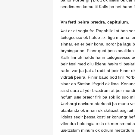
þa for Þorbergr j brott ok hæim ok uar 
sendimenn komu til Kalfs þa het hann fe
Vm ferd þeirra brædra. capitulum.
Þat er at segia fra Ragnhilldi at hon se
tuitogsessu ok hafde .ix. tigu manna. e
sinnar. en er þeir komu nordr þa lagu þ
bryningunne. Finnr quat þess sealldan h
Kalfr firir ok hafde hann tuitỏgesessu ue
þeir færi med ollu lidenu hæim til bæia
rade. var þa þat af radit at þeir Finnr 
vidrtali þeirra. Finnr baud bod firir Þo
sinar en Stæinn lifsgrid ok lima. Konun
sizst uara af ydr brædrum at þer mundit
hofum uær brædr firir þa sok lid suo mik
Þorborgi nockura afarkosti þa munu ver 
utanlandz ok innan ok skiliazst æigi uit m
lidsins segir þessa kosti er konungr hef
vtlendra hofdingia ætla ek mer sæmd at
uæitzslum minum ok odrum metordum ok k