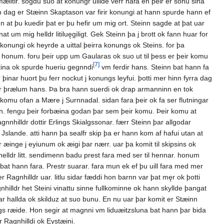
tir. sogdu suo at konungr uillde verr hafa en þeir er sonu sina
n dag er Stæinn Skaptason var firir konungi at hann spurde hann ef
n at þu kuedir þat er þu hefir um mig ort. Steinn sagde at þat uar
 um mig helldr litiluęgiligt. Gek Steinn þa j brott ok fann huar for
 konungi ok heyrde a uittal þeirra konungs ok Steins. for þa
d honum. foru þeir upp um Gaularas ok suo ut til þess er þeir komu
[7]
ttina ok spurde hueriu gegnndi
vm ferdir hans. Steinn bat hann fa
þinar huort þu ferr nockut j konungs leyfui. þotti mer hinn fyrra dag
firir þrælum hans. Þa bra hann suerdi ok drap armanninn en tok
ir komu ofan a Mære j Surnnadal. sidan fara þeir ok fa ser flutningar
nn. fengu þeir forbæina godan þar sem þeir komu. Þeir komu at
hilldr dottir Erlings Skialgssonar. færr Steinn þar allgodar
 Jslande. atti hann þa sealfr skip þa er hann kom af hafui utan at
uar æinge j eyiunum ok æigi þar nærr. uar þa komit til skipsins ok
 helldr litt. sendimenn badu prest fara med ser til hennar. honum
k bat hann fara. Prestr suarar. fara mun ek ef þu uill fara med mer
er Ragnhilldr uar. litlu sidar fæddi hon barnn var þat męr ok þotti
hilldr het Steini vinattu sinne fullkominne ok hann skyllde þangat
ar hallda ok skilduz at suo bunu. En nu uar þar komit er Stæinn
ungs ræide. Hon segir at magnni vm liduæitzsluna bat hann þar bida
r Ragnhilldi ok Eystæini.