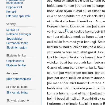
æigi orda ok amælis vid Olaf konung bæ
retningslinjer
hỏfdu sent honum j trunad en konungr l
Opphavsrett
hann villde hlyda kuædi þui er Skapti f
Kontakt
ecki er hann hafde ort. em ek ecki skall
Ofte stilte spørsmål
ok þottizst vita huar til mællt var. Þo
Verktøy
Þorgæirr heim. Litlu sidarr var þat a 
Lenker hit
[6]
vt j Horradal
. at kuellde koma þeir ti
Relaterte endringer
ser hest ok sleda med. sa hann at þar v
Spesialsider
ecki miukt fara med yckr konungi. Stein
Permanent lenke
hestinn ok bad sueininn hlaupa a bak. en
Sideinformasjon
yfir fiordu ok foru sem akafligazst. E
Eksterne lenker
kuellde dags j Gizska. for hann til bu
Oppslagsverk
vidtokur þuiat þar voru adr kunnlæikar 
Eksterne lenker
Gizska ok lagu þar uit eyna. þa la Ragnnh
spurt ef þar væri prestr nockurr. þar u
Annonse
þotti þat uandi mikill en uisse fakunnan
Kjøp annonseplass
þiki mer at þer mikit traust til umrada. 
Slik kan du bidra
helldr vmattulig. þa skirde prestr barnni
Slik kan du bidra
koma a hennar fund ef hann þættizst no
heimti þessi vilmæli ath Ragnhilldi ok 
Skriv ut / eksporter
Þorbergs ok skipade Stæini hit næsta E