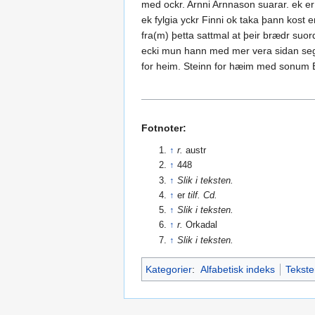
med ockr. Arnni Arnnason suarar. ek er r
ek fylgia yckr Finni ok taka þann kost e
fra(m) þetta sattmal at þeir brædr suor
ecki mun hann med mer vera sidan segir k
for heim. Steinn for hæim med sonum Er
Fotnoter:
↑
r.
austr
↑
448
↑
Slik i teksten.
↑
er
tilf. Cd.
↑
Slik i teksten.
↑
r.
Orkadal
↑
Slik i teksten.
Kategorier
:
Alfabetisk indeks
Tekste