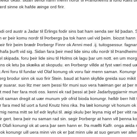
helldr okatr. sidan sendi hann menn nordr til Þrandheims a fund Kalfs 
rd sinne ok hafde æinge ord firir.
ndi ord austr a Jadar til Erlings fodir sins bat ham senda ser lid þadan. 
n er þeir komu nordr til Þorbergs þa tok hann uel vid þeim. biozst hann 
eir firir þeim brædr Þorbergr Finnr ok Arnni med .ij. tuitogsessur. fagn
afa þurft vid sig. Sidan fara þeir med lide sinu ollu nordr til Þrandheim
l skipada. foru þeir lide sinu til Holms ok lagu þar um nott. en um morgin
rins ok letu þa skæika at skopudu. en Þorbergr villde at fyst væri med u
ok Arni foru til fundar vid Olaf konung ok voru fair menn saman. Konungr 
rberg brodur sinn ok suo firir Stein. baud at hann skyllde greida suo mik
gr suarar. suo litz mer sem þessi fỏr muni suo vera hæiman ger at þer m
 med her fara moti oss. kenni ek rad þessi at þeir Jadarbyggiarnir munu
it saman dregit at uær munum ydr ofrid bioda konungr. helldr berr hitt til
fara med lid uort a fund Knutz hins rika. Þa læit konungr vit honum ok m
ig nema mitt se lof edr leyfui til. æigi skulu þer leyna mig ef þer vitit ra
ir gert. bera þeir nu saman rad sin. segir Þorbergr at hann vill þenna ko
 Olafi konungi ok at uera þar sem hann er. Þa mællti Kalfr. onga æida 
onungr uill uera minn vin ok er þat minn uile at suo gerum ver aller. 