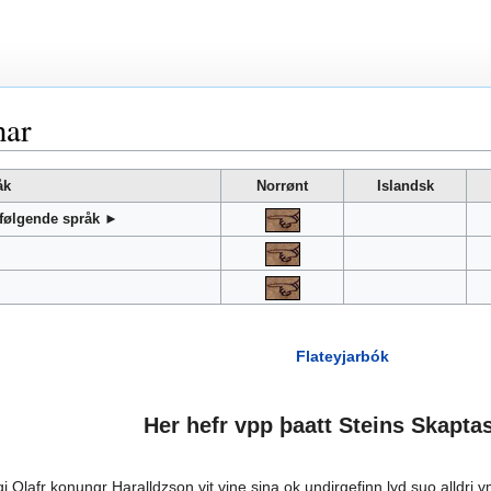
nar
åk
Norrønt
Islandsk
 følgende språk ►
Flateyjarbók
Her hefr vpp þaatt Steins Skapta
gi Olafr konungr Haralldzson vit vine sina ok undirgefinn lyd suo alldr