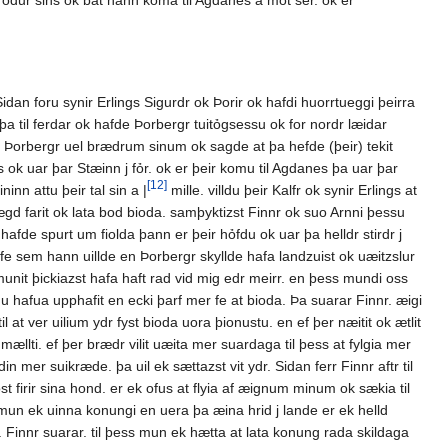
brodur sins ok bat hann koma til Agdanes a mot ser. ok er
Sidan foru synir Erlings Sigurdr ok Þorir ok hafdi huorrtueggi þeirra
þa til ferdar ok hafde Þorbergr tuitỏgsessu ok for nordr læidar
ar Þorbergr uel brædrum sinum ok sagde at þa hefde (þeir) tekit
s ok uar þar Stæinn j fỏr. ok er þeir komu til Agdanes þa uar þar
[12]
inn attu þeir tal sin a |
mille. villdu þeir Kalfr ok synir Erlings at
ægd farit ok lata bod bioda. samþyktizst Finnr ok suo Arnni þessu
hafde spurt um fiolda þann er þeir hỏfdu ok uar þa helldr stirdr j
it fe sem hann uillde en Þorbergr skyllde hafa landzuist ok uæitzslur
unit þickiazst hafa haft rad vid mig edr meirr. en þess mundi oss
 hafua upphafit en ecki þarf mer fe at bioda. Þa suarar Finnr. æigi
 at ver uilium ydr fyst bioda uora þionustu. en ef þer næitit ok ætlit
ællti. ef þer brædr vilit uæita mer suardaga til þess at fylgia mer
din mer suikræde. þa uil ek sættazst vit ydr. Sidan ferr Finnr aftr til
st firir sina hond. er ek ofus at flyia af æignum minum ok sækia til
mun ek uinna konungi en uera þa æina hrid j lande er ek helld
Finnr suarar. til þess mun ek hætta at lata konung rada skildaga