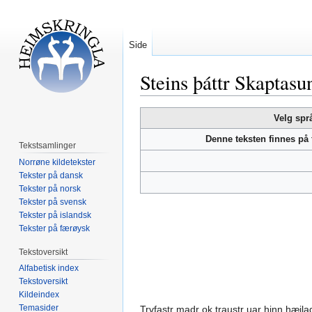
Side
Steins þáttr Skaptasu
Hopp
Hopp
Velg spr
til
til
Denne teksten finnes på
navigering
søk
Tekstsamlinger
Norrøne kildetekster
Tekster på dansk
Tekster på norsk
Tekster på svensk
Tekster på islandsk
Tekster på færøysk
Tekstoversikt
Alfabetisk index
Tekstoversikt
Kildeindex
Temasider
Trvfastr madr ok traustr uar hinn hæila