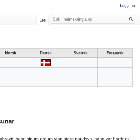
Logg inn
Søk
Les
Norsk
Dansk
Svensk
Færøysk
sunar
i vmbreytti hann sinum ordum vtan stora naudsyn. hann var hardr ok