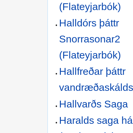
(Flateyjarbók)
Halldórs þáttr
Snorrasonar2
(Flateyjarbók)
Hallfreðar þáttr
vandræðaskáld
Hallvarðs Saga
Haralds saga há