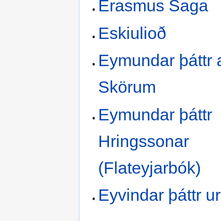
Erasmus Saga
Eskiulioð
Eymundar þáttr 
Skörum
Eymundar þáttr
Hringssonar
(Flateyjarbók)
Eyvindar þáttr u