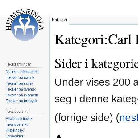
Kategori
Kategori:Carl
Sider i kategor
Hopp
Hopp
til
til
Tekstsamlinger
navigering
søk
Norrøne kildetekster
Tekster på dansk
Under vises 200 a
Tekster på norsk
Tekster på svensk
seg i denne kateg
Tekster på islandsk
Tekster på færøysk
Tekstoversikt
(forrige side) (
nes
Alfabetisk index
Tekstoversikt
Kildeindex
Temasider