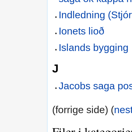
Indledning (Stjó
Ionets lioð
Islands bygging
J
Jacobs saga pos
(forrige side) (
nes
Filer i kategor