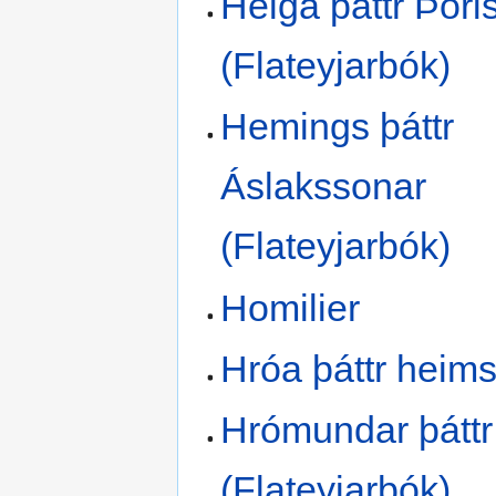
Helga þáttr Þóri
(Flateyjarbók)
Hemings þáttr
Áslakssonar
(Flateyjarbók)
Homilier
Hróa þáttr heim
Hrómundar þáttr
(Flateyjarbók)