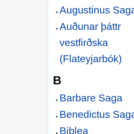
Augustinus Sag
Auðunar þáttr
vestfirðska
(Flateyjarbók)
B
Barbare Saga
Benedictus Sag
Biblea