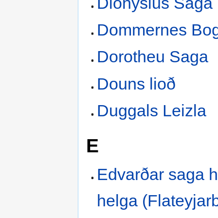
Dionysius Saga
Dommernes Bo
Dorotheu Saga
Douns lioð
Duggals Leizla
E
Edvarðar saga h
helga (Flateyjar