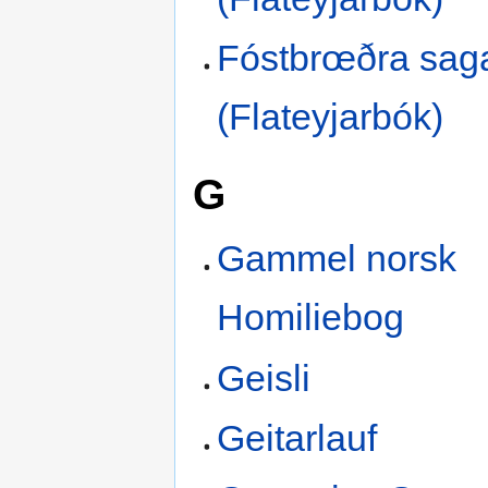
Fóstbrœðra sag
(Flateyjarbók)
G
Gammel norsk
Homiliebog
Geisli
Geitarlauf