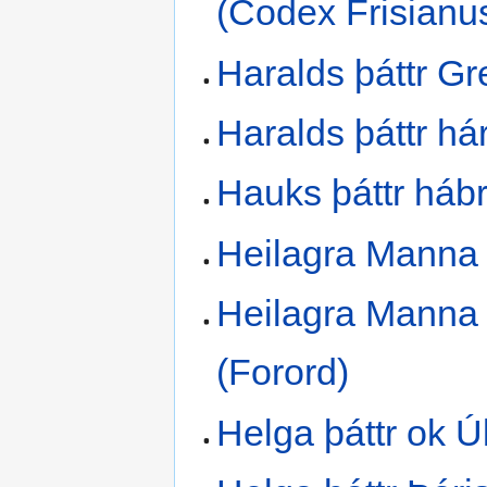
(Codex Frisianu
Haralds þáttr G
Haralds þáttr há
Hauks þáttr háb
Heilagra Manna
Heilagra Manna
(Forord)
Helga þáttr ok Ú