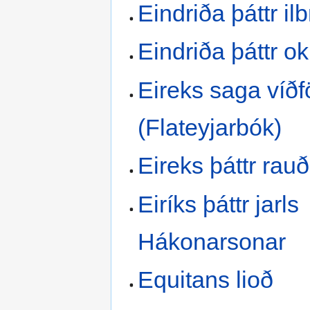
Eindriða þáttr il
Eindriða þáttr ok
Eireks saga víðf
(Flateyjarbók)
Eireks þáttr rau
Eiríks þáttr jarls
Hákonarsonar
Equitans lioð