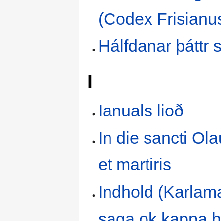
(Codex Frisianu
Hálfdanar þáttr 
I
Ianuals lioð
In die sancti Ola
et martiris
Indhold (Karla
saga ok kappa 