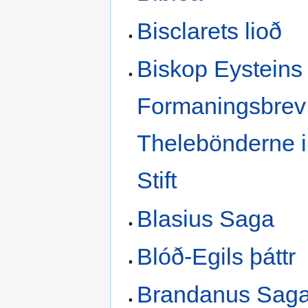
Bisclarets lioð
Biskop Eysteins
Formaningsbrev 
Thelebönderne i
Stift
Blasius Saga
Blóð-Egils þáttr
Brandanus Sag