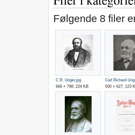
Følgende 8 filer er
C.R. Unger.jpg
666 × 798; 224 KB
500 × 627; 123 