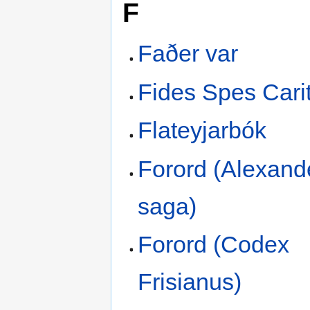
F
Faðer var
Fides Spes Cari
Flateyjarbók
Forord (Alexand
saga)
Forord (Codex
Frisianus)