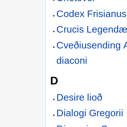
Codex Frisianus
Crucis Legend
Cveðiusending A
diaconi
D
Desire lioð
Dialogi Gregorii