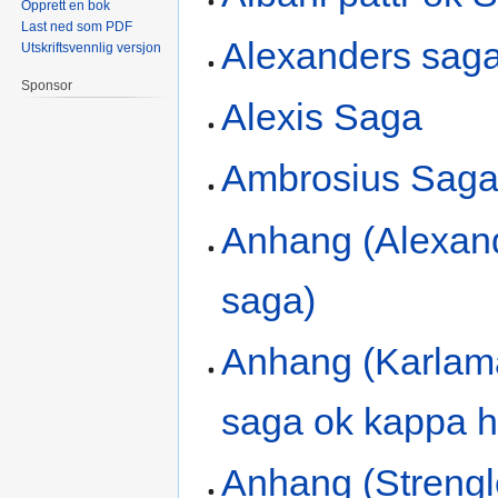
Opprett en bok
Last ned som PDF
Alexanders sag
Utskriftsvennlig versjon
Sponsor
Alexis Saga
Ambrosius Sag
Anhang (Alexan
saga)
Anhang (Karla
saga ok kappa 
Anhang (Strengl