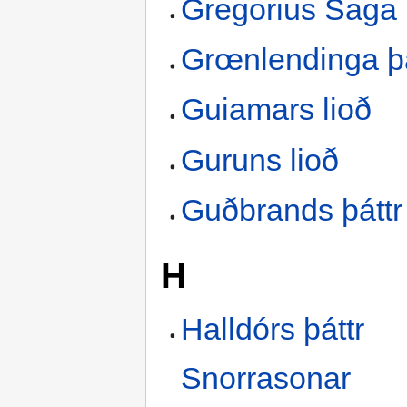
Gregorius Saga
Grœnlendinga þá
Guiamars lioð
Guruns lioð
Guðbrands þáttr
H
Halldórs þáttr
Snorrasonar