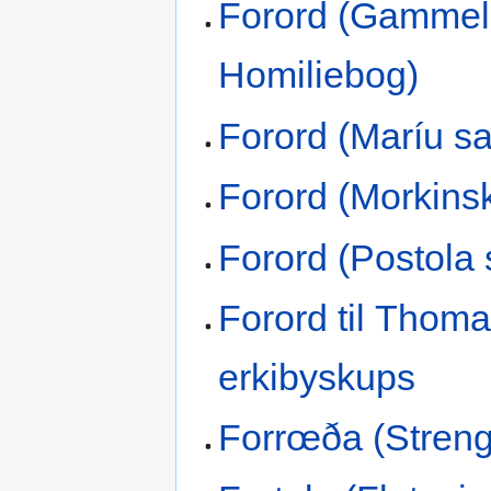
Forord (Gammel
Homiliebog)
Forord (Maríu s
Forord (Morkins
Forord (Postola 
Forord til Thom
erkibyskups
Forrœða (Streng