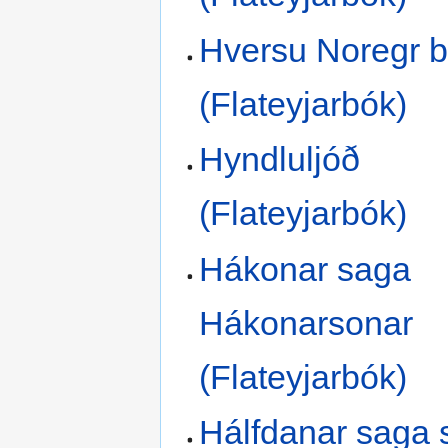
Hversu Noregr b
(Flateyjarbók)
Hyndluljóð
(Flateyjarbók)
Hákonar saga
Hákonarsonar
(Flateyjarbók)
Hálfdanar saga 