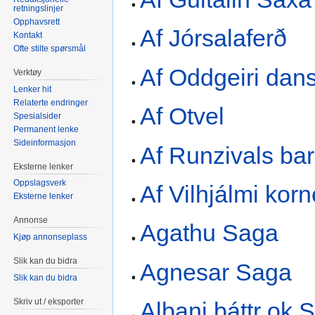
retningslinjer
Opphavsrett
Af Jórsalaferð
Kontakt
Ofte stilte spørsmål
Af Oddgeiri dan
Verktøy
Lenker hit
Relaterte endringer
Af Otvel
Spesialsider
Permanent lenke
Sideinformasjon
Af Runzivals ba
Eksterne lenker
Oppslagsverk
Af Vilhjálmi korn
Eksterne lenker
Annonse
Agathu Saga
Kjøp annonseplass
Slik kan du bidra
Agnesar Saga
Slik kan du bidra
Skriv ut / eksporter
Albani þáttr ok 