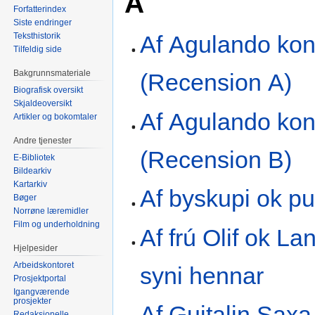
A
Forfatterindex
Siste endringer
Teksthistorik
Af Agulando ko
Tilfeldig side
Bakgrunnsmateriale
(Recension A)
Biografisk oversikt
Skjaldeoversikt
Af Agulando ko
Artikler og bokomtaler
Andre tjenester
(Recension B)
E-Bibliotek
Bildearkiv
Kartarkiv
Af byskupi ok p
Bøger
Norrøne læremidler
Film og underholdning
Af frú Olif ok La
Hjelpesider
Arbeidskontoret
syni hennar
Prosjektportal
Igangværende
prosjekter
Af Guitalin Saxa
Redaksjonelle