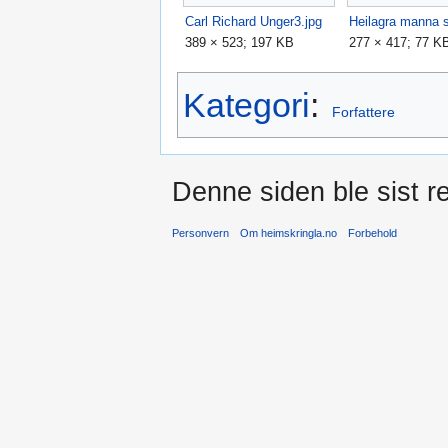
Carl Richard Unger3.jpg
389 × 523; 197 KB
277 × 417; 77 K
Kategori
:
Forfattere
Denne siden ble sist re
Personvern
Om heimskringla.no
Forbehold