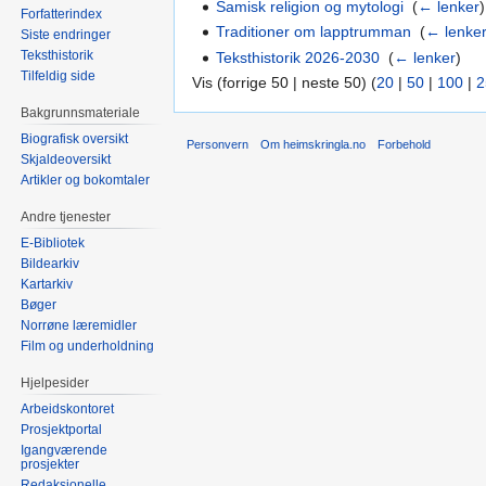
Samisk religion og mytologi
‎
(
← lenker
)
Forfatterindex
Traditioner om lapptrumman
‎
(
← lenke
Siste endringer
Teksthistorik
Teksthistorik 2026-2030
‎
(
← lenker
)
Tilfeldig side
Vis (forrige 50 | neste 50) (
20
|
50
|
100
|
2
Bakgrunnsmateriale
Biografisk oversikt
Personvern
Om heimskringla.no
Forbehold
Skjaldeoversikt
Artikler og bokomtaler
Andre tjenester
E-Bibliotek
Bildearkiv
Kartarkiv
Bøger
Norrøne læremidler
Film og underholdning
Hjelpesider
Arbeidskontoret
Prosjektportal
Igangværende
prosjekter
Redaksjonelle