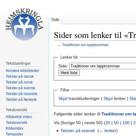
Side
Sider som lenker til «
←
Traditioner om lapptrumman
Hopp
Hopp
Lenker hit
til
til
Tekstsamlinger
Side:
navigering
søk
Norrøne kildetekster
Tekster på dansk
Tekster på norsk
Tekster på svensk
Filtre
Tekster på islandsk
Skjul
transkluderinger |
Skjul
lenker |
Skj
Tekster på færøysk
Tekstoversikt
Følgende sider lenker til
Traditioner om 
Alfabetisk index
Vis (forrige 50 | neste 50) (
20
|
50
|
100
|
2
Tekstoversikt
Kildeindex
Tekster på svensk
‎
(
← lenker
)
Temasider