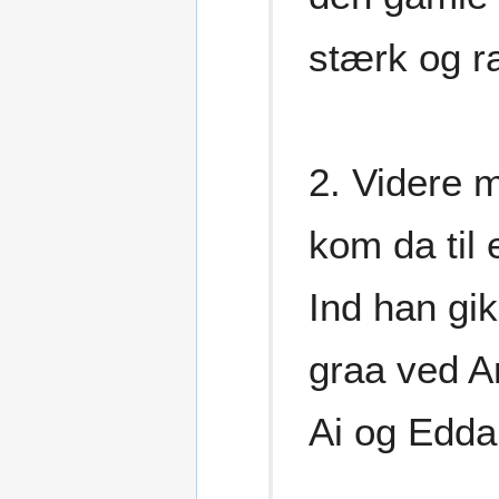
stærk og r
2. Videre m
kom da til
Ind han gik
graa ved A
Ai og Edda