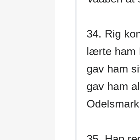
34. Rig ko
lærte ham
gav ham s
gav ham al
Odelsmarke
35. Han re