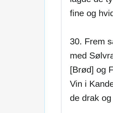
fine og hv
30. Frem s
med Sølvra
[Brød] og 
Vin i Kande
de drak og 