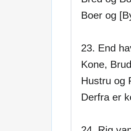
Boer og [B
23. End ha
Kone, Brud,
Hustru og F
Derfra er 
24. Rig va