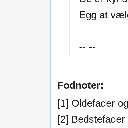
Egg at væl
-- --
Fodnoter:
[1] Oldefader o
[2] Bedstefader