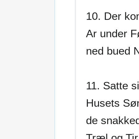
10. Der ko
Ar under F
ned bued N
11. Satte s
Husets Søn
de snakked
Træl og Tir