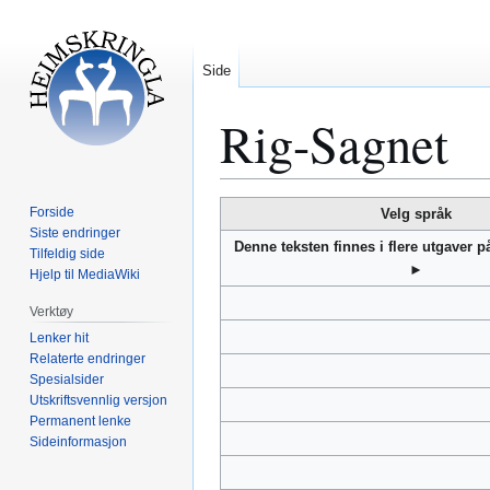
Side
Rig-Sagnet
Hopp
Hopp
Forside
Velg språk
til
til
Siste endringer
Denne teksten finnes i flere utgaver 
Tilfeldig side
navigering
søk
►
Hjelp til MediaWiki
Verktøy
Lenker hit
Relaterte endringer
Spesialsider
Utskriftsvennlig versjon
Permanent lenke
Sideinformasjon