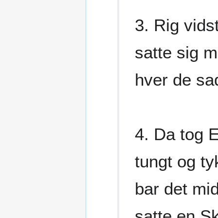
3. Rig vid
satte sig 
hver de sa
4. Da tog 
tungt og t
bar det mi
satte en S