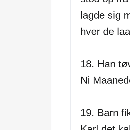
lagde sig 
hver de laa
18. Han tø
Ni Maanede
19. Barn f
Karl det ka