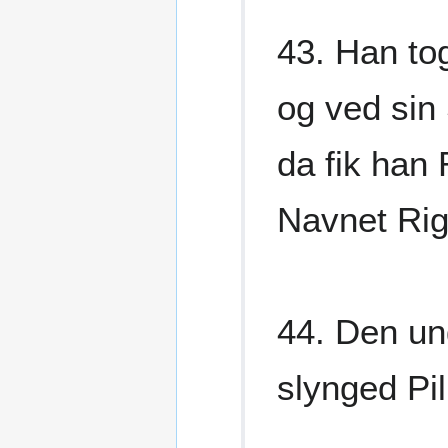
43. Han to
og ved sin
da fik han
Navnet Rig
44. Den un
slynged Pi