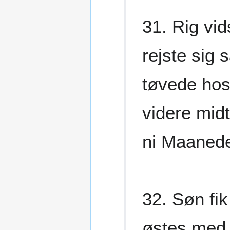
31. Rig vi
rejste sig
tøvede hos
videre midt
ni Maanede
32. Søn fi
østes med 