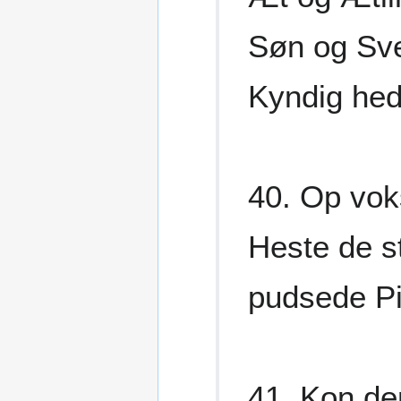
Søn og Sve
Kyndig hed
40. Op vok
Heste de s
pudsede Pi
41. Kon de