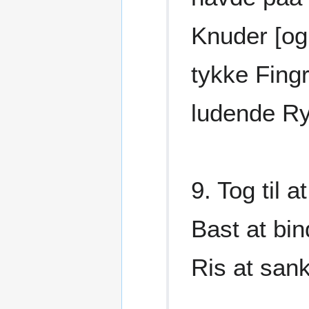
Knuder [og
tykke Fingr
ludende Ry
9. Tog til 
Bast at bin
Ris at san