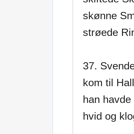
skønne Sm
strøede Ri
37. Svende
kom til Hal
han havde e
hvid og klo