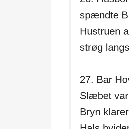
spændte Bu
Hustruen a
strøg lan
27. Bar H
Slæbet var
Bryn klarer
Hals hvide