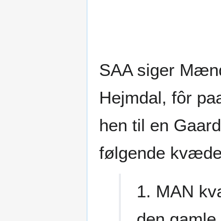
SAA siger Mænd
Hejmdal, fôr pa
hen til en Gaard
følgende kvæde
1. MAN kva
den gamle 