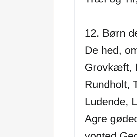
12. Børn d
De hed, om
Grovkæft, 
Rundholt, 
Ludende, L
Agre gøded,
vogted Ged