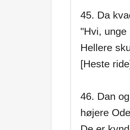
45. Da kva
"Hvi, unge
Hellere sku
[Heste rid
46. Dan og
højere Odel
De er kyndi