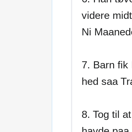
videre midt
Ni Maanede
7. Barn fi
hed saa Træ
8. Tog til a
havde paa