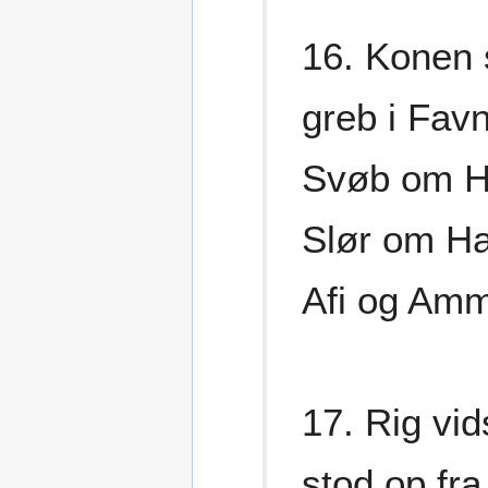
16. Konen 
greb i Favn
Svøb om H
Slør om Ha
Afi og Am
17. Rig vi
stod op fr