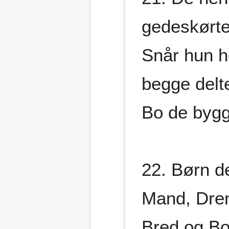
gedeskørtet
Snår hun h
begge delt
Bo de bygg
22. Børn d
Mand, Dren
Bred og Bo