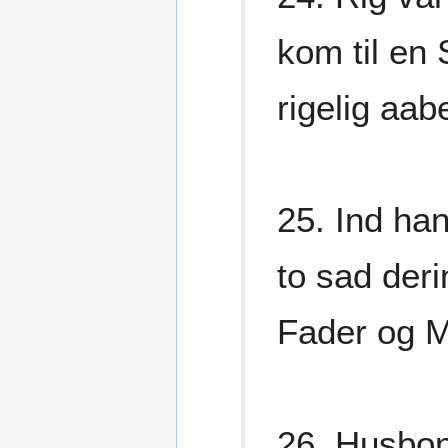
kom til en
rigelig aa
25. Ind han
to sad der
Fader og M
26. Husbon