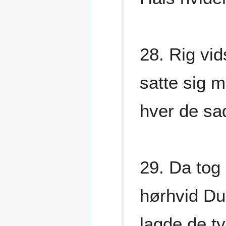
28. Rig vi
satte sig 
hver de sa
29. Da tog
hørhvid D
lagde de ty