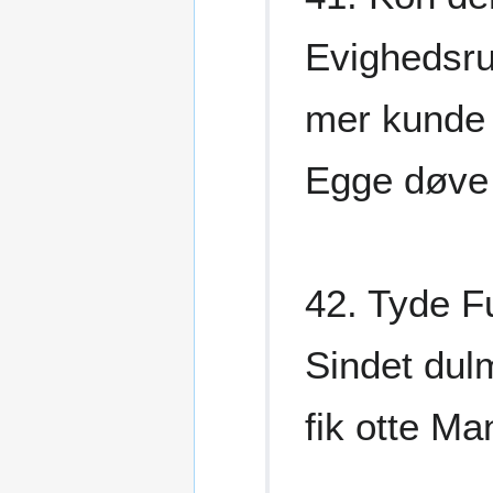
Evighedsru
mer kunde 
Egge døve
42. Tyde F
Sindet dul
fik otte M