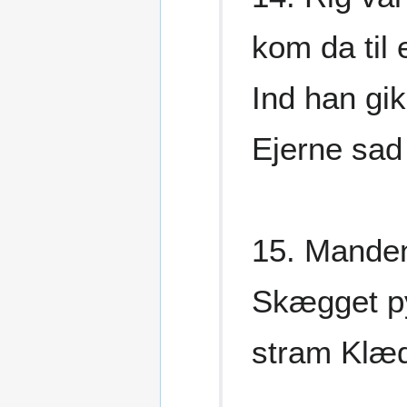
kom da til
Ind han gik
Ejerne sad 
15. Manden
Skægget py
stram Klæd