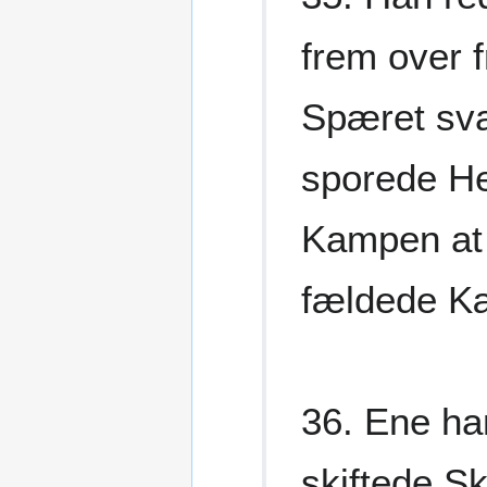
frem over f
Spæret sva
sporede H
Kampen at 
fældede Kæ
36. Ene ha
skiftede S