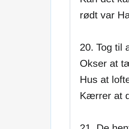
rødt var Ha
20. Tog til 
Okser at 
Hus at lof
Kærrer at 
21. De hen