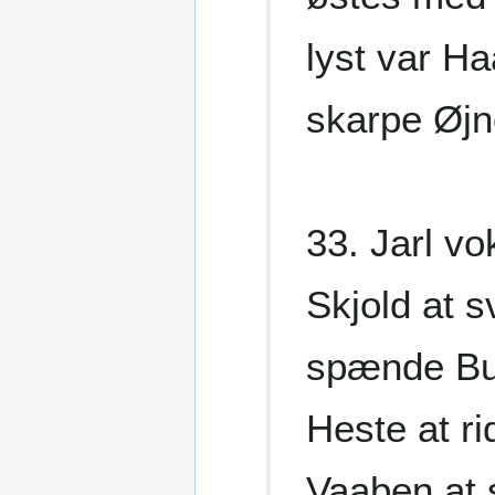
lyst var Ha
skarpe Øj
33. Jarl v
Skjold at s
spænde Bue
Heste at ri
Vaaben at 