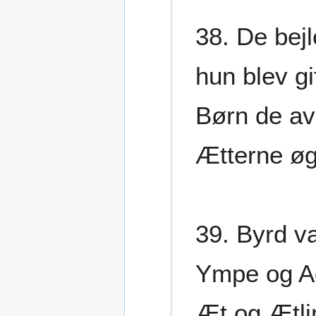
38. De bej
hun blev gi
Børn de av
Ætterne øg
39. Byrd v
Ympe og Ad
Æt og Ætli