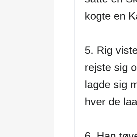
kogte en K
5. Rig vist
rejste sig 
lagde sig 
hver de laa
6. Han tøv