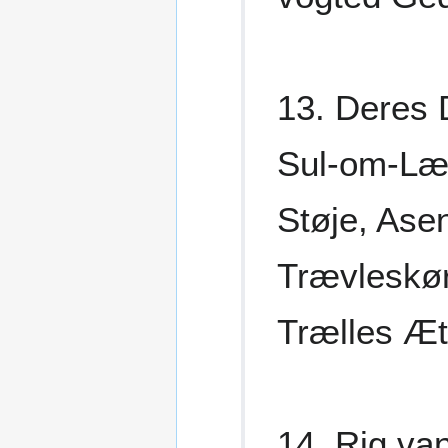
13. Deres 
Sul-om-Læ
Støje, Ase
Trævleskør
Trælles Æt
14. Rig va