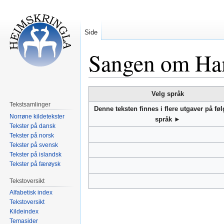
Side
Sangen om H
Hopp
Hopp
Velg språk
til
til
Tekstsamlinger
Denne teksten finnes i flere utgaver på fø
navigering
søk
Norrøne kildetekster
språk ►
Tekster på dansk
Tekster på norsk
Tekster på svensk
Tekster på islandsk
Tekster på færøysk
Tekstoversikt
Alfabetisk index
Tekstoversikt
Kildeindex
Temasider