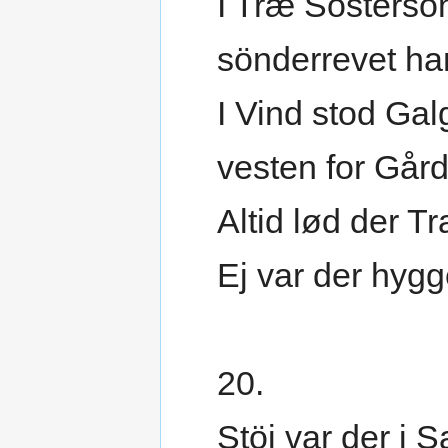
I Træ Söstersö
sönderrevet ha
I Vind stod Gal
vesten for Går
Altid lød der Tr
Ej var der hygge
20.
Stöj var der i S