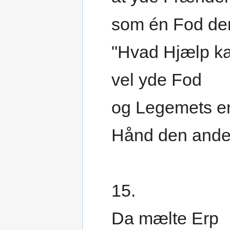
som én Fod de
"Hvad Hjælp k
vel yde Fod
og Legemets e
Hånd den ande
15.
Da mælte Erp