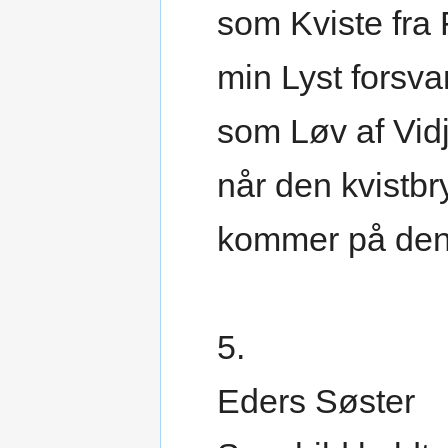
som Kviste fra 
min Lyst forsva
som Løv af Vidj
når den kvistb
kommer på den
5.
Eders Søster