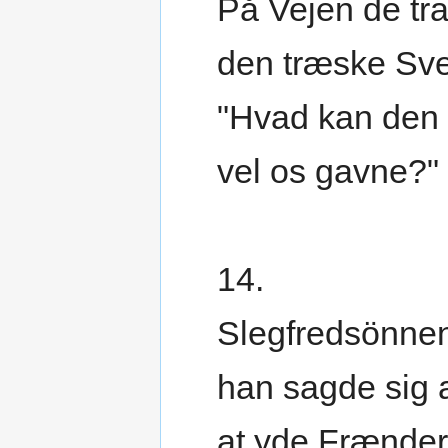
På Vejen de tra
den træske Sv
"Hvad kan den
vel os gavne?"
14.
Slegfredsönnen
han sagde sig 
at yde Frænder