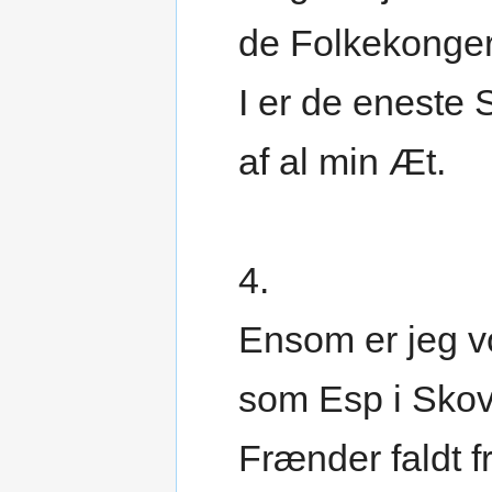
de Folkekonger
I er de eneste 
af al min Æt.
4.
Ensom er jeg v
som Esp i Sko
Frænder faldt f