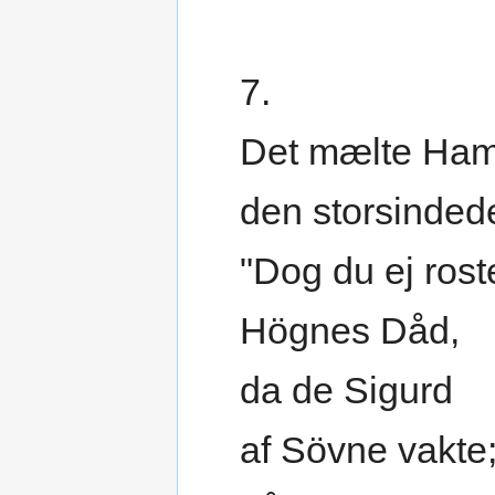
7.
Det mælte Ham
den storsindede
"Dog du ej rost
Högnes Dåd,
da de Sigurd
af Sövne vakte