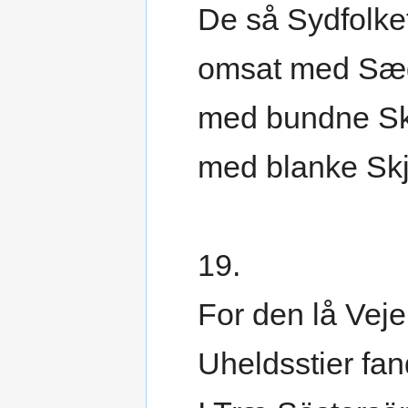
De så Sydfolke
omsat med Sæ
med bundne Sk
med blanke Skj
19.
For den lå Veje
Uheldsstier fan