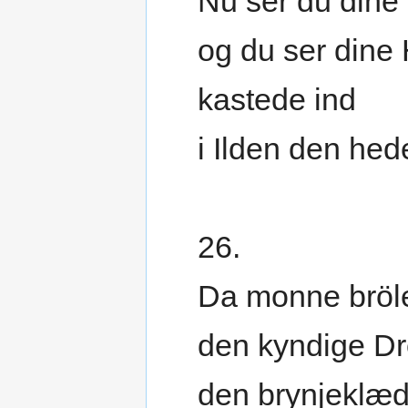
Nu ser du dine
og du ser din
kastede ind
i Ilden den hed
26.
Da monne bröl
den kyndige Dr
den brynjeklæd