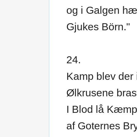
og i Galgen h
Gjukes Börn."
24.
Kamp blev der 
Ølkrusene bras
I Blod lå Kæmp
af Goternes Br