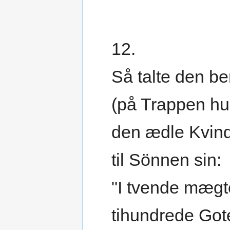
12.
Så talte den b
(på Trappen hu
den ædle Kvin
til Sönnen sin:
"I tvende mægt
tihundrede Got