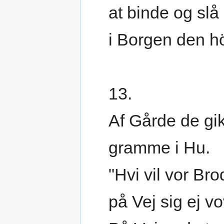
at binde og slå
i Borgen den hö
13.
Af Gårde de gi
gramme i Hu.
"Hvi vil vor Bro
på Vej sig ej v