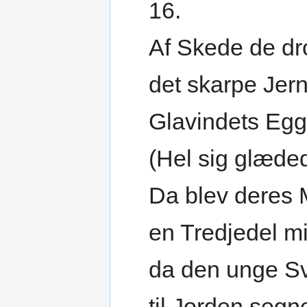
16.
Af Skede de dr
det skarpe Jern
Glavindets Eg
(Hel sig glæded
Da blev deres 
en Tredjedel m
da den unge S
til Jorden segn