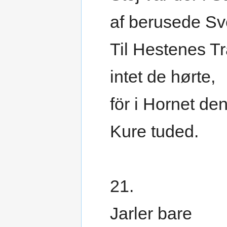
af berusede Sv
Til Hestenes T
intet de hørte,
för i Hornet d
Kure tuded.
21.
Jarler bare