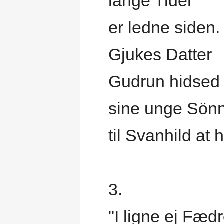
lange Tider
er ledne siden.
Gjukes Datter
Gudrun hidsed
sine unge Sön
til Svanhild at
3.
"I ligne ej Fæd