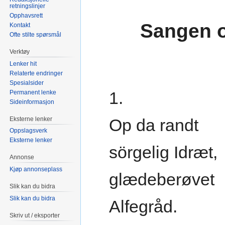
retningslinjer
Opphavsrett
Sangen 
Kontakt
Ofte stilte spørsmål
Verktøy
Lenker hit
Relaterte endringer
Spesialsider
1.
Permanent lenke
Sideinformasjon
Eksterne lenker
Op da randt
Oppslagsverk
Eksterne lenker
sörgelig Idræt,
Annonse
Kjøp annonseplass
glædeberøvet
Slik kan du bidra
Slik kan du bidra
Alfegråd.
Skriv ut / eksporter