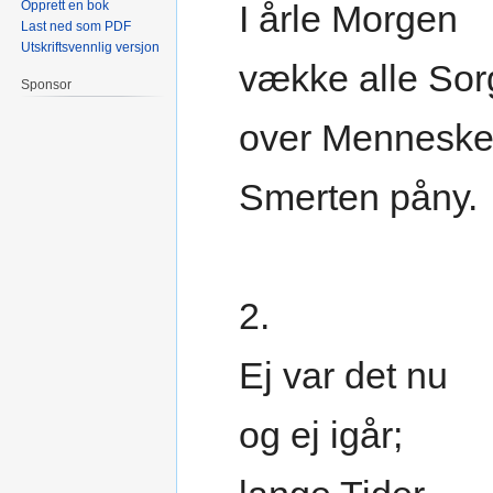
Opprett en bok
I årle Morgen
Last ned som PDF
Utskriftsvennlig versjon
vække alle Sor
Sponsor
over Menneske
Smerten påny.
2.
Ej var det nu
og ej igår;