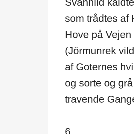
Svanhild kaldte
som trådtes af
Hove på Vejen
(Jörmunrek vild
af Goternes hv
og sorte og grå
travende Gang
6.