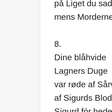
på Liget du sad
mens Morderne
8.
Dine blåhvide
Lagners Duge
var røde af Så
af Sigurds Blo
Sigurd fór hede