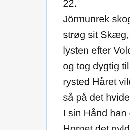
22.
Jörmunrek skog
strøg sit Skæg,
lysten efter Vo
og tog dygtig ti
rysted Håret vil
så på det hvide
I sin Hånd han 
Hornet det gyld