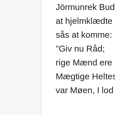
Jörmunrek Bud
at hjelmklædt
sås at komme:
"Giv nu Råd;
rige Mænd ere
Mægtige Helte
var Møen, I lod