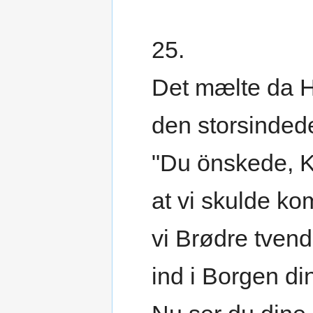
25.
Det mælte da 
den storsindede
"Du önskede, 
at vi skulde k
vi Brødre tvend
ind i Borgen di