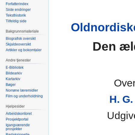
Forfatterindex
Siste endringer
Teksthistorik
Tilfeldig side
Oldnordis
Bakgrunnsmateriale
Biografisk oversikt
Den æl
Skjaldeoversikt
Artikler og bokomtaler
Andre tjenester
E-Bibliotek
Bildearkiv
Kartarkiv
Over
Bøger
Norrøne læremidler
H. G.
Film og underholdning
Hjelpesider
Udgiv
Arbeidskontoret
Prosjektportal
Igangværende
prosjekter
Redaksjonelle