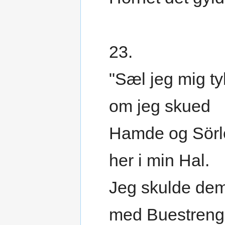
23.
"Sæl jeg mig ty
om jeg skued
Hamde og Sörl
her i min Hal.
Jeg skulde de
med Buestren