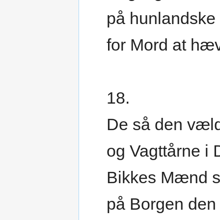
på hunlandske
for Mord at hæ
18.
De så den væl
og Vagttårne i 
Bikkes Mænd s
på Borgen den 