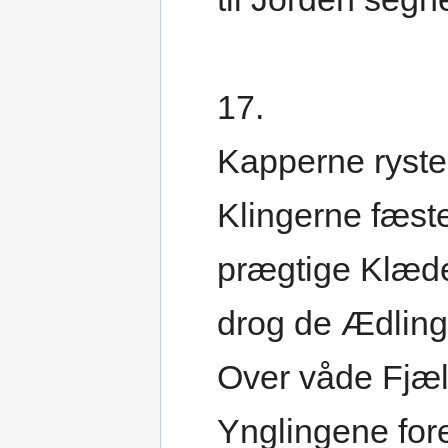
17.
Kapperne ryste
Klingerne fæst
prægtige Klæd
drog de Ædling
Over våde Fjæ
Ynglingene for