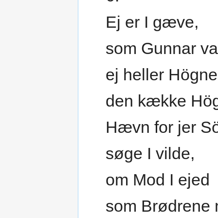
Ej er I gæve,
som Gunnar var
ej heller Högne
den kække Hö
Hævn for jer S
søge I vilde,
om Mod I ejed
som Brødrene 