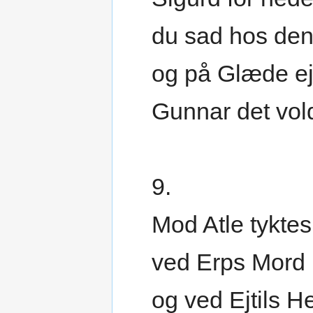
du sad hos de
og på Glæde ej
Gunnar det vol
9.
Mod Atle tyktes
ved Erps Mord
og ved Ejtils He