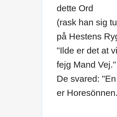
dette Ord
(rask han sig t
på Hestens Ryg
"Ilde er det at v
fejg Mand Vej."
De svared: "En
er Horesönnen.