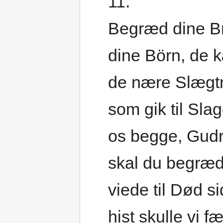
11.
Begræd dine B
dine Börn, de 
de nære Slægt
som gik til Slag
os begge, Gudr
skal du begræd
viede til Død si
hist skulle vi f