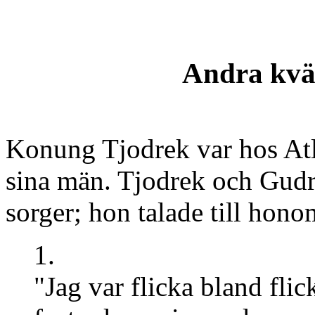
Andra kvä
Konung Tjodrek var hos Atle
sina män. Tjodrek och Gudr
sorger; hon talade till hono
1.
"Jag var flicka bland flic