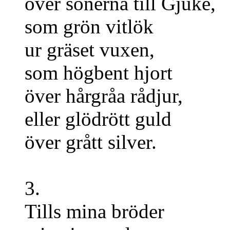
över sönerna till Gjuke,
som grön vitlök
ur gräset vuxen,
som högbent hjort
över hårgråa rådjur,
eller glödrött guld
över grått silver.
3.
Tills mina bröder