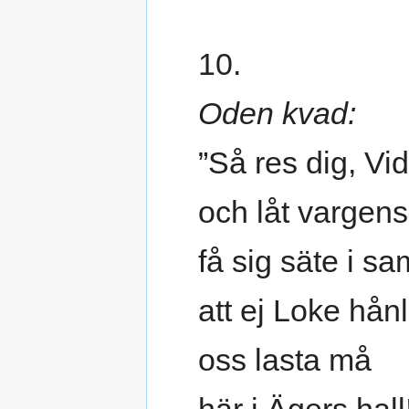
10.
Oden kvad:
”Så res dig, Vid
och låt vargens
få sig säte i s
att ej Loke hånl
oss lasta må