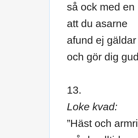
så ock med en r
att du asarne
afund ej gäldar
och gör dig gu
13.
Loke kvad:
”Häst och armr