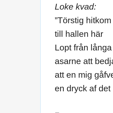
Loke kvad:
”Törstig hitkom
till hallen här
Lopt från långa
asarne att bedj
att en mig gåfv
en dryck af det