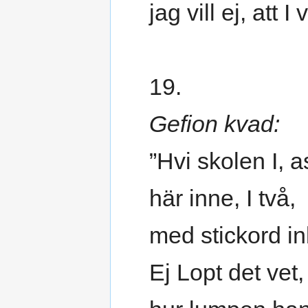
jag vill ej, att 
19.
Gefion kvad:
”Hvi skolen I, a
här inne, I två,
med stickord i
Ej Lopt det vet,