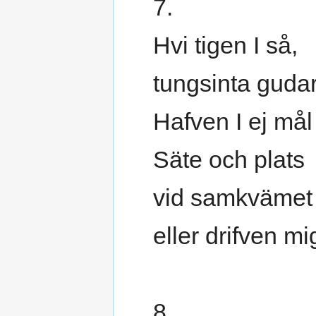
7.
Hvi tigen I så,
tungsinta guda
Hafven I ej må
Säte och plats
vid samkvämet 
eller drifven m
8.