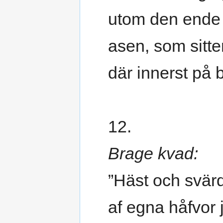
utom den ende
asen, som sitte
där innerst på
12.
Brage kvad:
”Häst och svär
af egna håfvor 