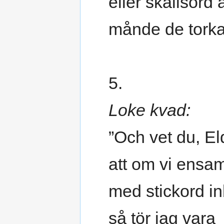
eller skällsord 
månde de torka s
5.
Loke kvad:
”Och vet du, El
att om vi ensa
med stickord i
så tör jag vara