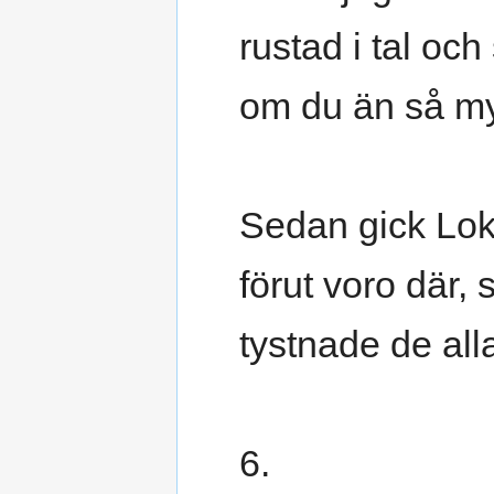
rustad i tal och
om du än så my
Sedan gick Loke
förut voro där,
tystnade de all
6.