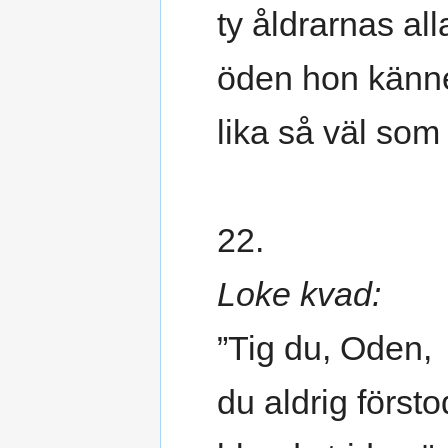
ty åldrarnas all
öden hon känn
lika så väl som
22.
Loke kvad:
”Tig du, Oden,
du aldrig försto