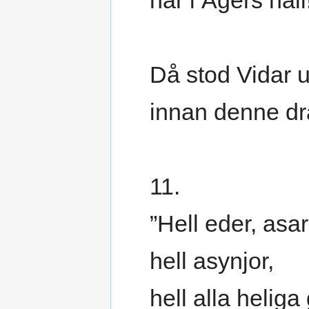
här i Ägers hall
Då stod Vidar 
innan denne dr
11.
”Hell eder, asar
hell asynjor,
hell alla heliga