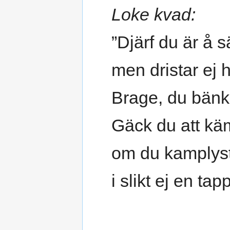
Loke kvad:
”Djärf du är å s
men dristar ej 
Brage, du bänk
Gäck du att kä
om du kamplyst
i slikt ej en tap