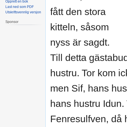
Opprett en bok
Last ned som PDF
fått den stora
Utskriftsvennlig versjon
Sponsor
kitteln, såsom
nyss är sagdt.
Till detta gästab
hustru. Tor kom i
men Sif, hans hus
hans hustru Idun. 
Fenresulfven, då h