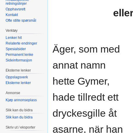
retningslinjer
Opphavsrett
elle
Kontakt
Ofte stilte spørsmål
Verktøy
Lenker hit
Relaterte endringer
Äger, som med
Spesialsider
Permanent lenke
Sideinformasjon
annat namn
Eksterne lenker
Oppslagsverk
hette Gymer,
Eksterne lenker
Annonse
hade tillredt ett
Kjøp annonseplass
dryckesgille åt
Slik kan du bidra
Slik kan du bidra
asarne, när han
Skriv ut / eksporter