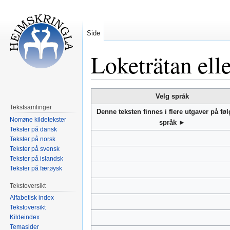
Side
Loketrätan ell
Hopp
Hopp
Velg språk
til
til
Tekstsamlinger
Denne teksten finnes i flere utgaver på fø
navigering
søk
Norrøne kildetekster
språk ►
Tekster på dansk
Tekster på norsk
Tekster på svensk
Tekster på islandsk
Tekster på færøysk
Tekstoversikt
Alfabetisk index
Tekstoversikt
Kildeindex
Temasider