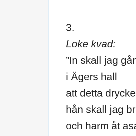
3.
Loke kvad:
”In skall jag g
i Ägers hall
att detta drycke
hån skall jag b
och harm åt as