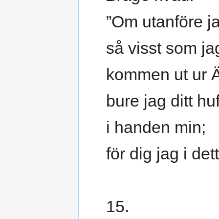
”Om utanföre ja
så visst som ja
kommen ut ur Ä
bure jag ditt hu
i handen min;
för dig jag i dett
15.