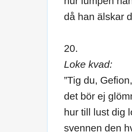
hur lumpen han
då han älskar d
20.
Loke kvad:
”Tig du, Gefion
det bör ej glö
hur till lust dig
svennen den hv