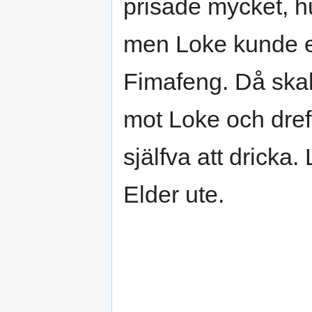
prisade mycket, h
men Loke kunde ej
Fimafeng. Då skak
mot Loke och dref
själfva att dricka.
Elder ute.