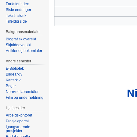
Forfatterindex
Siste endringer
Teksthistorik
Tilfeldig side
Bakgrunnsmateriale
Biografisk oversikt
Skjaldeoversikt
Artikler og bokomtaler
Andre tjenester
E-Bibliotek
Bildearkiv
Kartarkiv
Bøger
Ni
Norrøne læremidler
Film og underholdning
Hjelpesider
Arbeidskontoret
Prosjektportal
Igangværende
prosjekter
Redaksjonelle