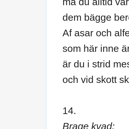
må du alltid va
dem bägge berö
Af asar och alfe
som här inne ä
är du i strid me
och vid skott s
14.
Brage kvad: