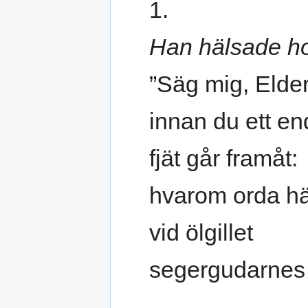
1.
Han hälsade h
”Säg mig, Elder
innan du ett e
fjät går framåt:
hvarom orda hä
vid ölgillet
segergudarnes