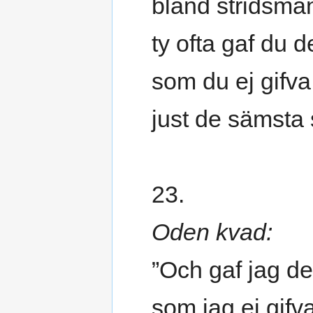
bland stridsmän 
ty ofta gaf du 
som du ej gifva
just de sämsta 
23.
Oden kvad:
”Och gaf jag d
som jag ej gifv