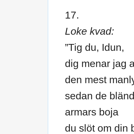
17.
Loke kvad:
”Tig du, Idun,
dig menar jag a
den mest manly
sedan de bländ
armars boja
du slöt om din 