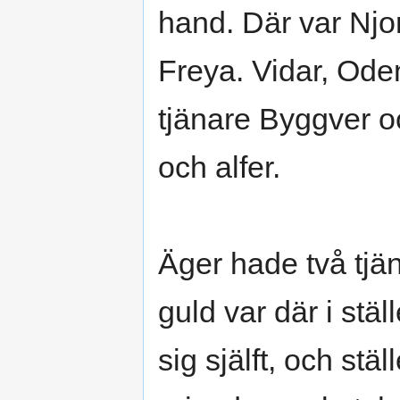
hand. Där var Njo
Freya. Vidar, Ode
tjänare Byggver o
och alfer.
Äger hade två tjä
guld var där i ställ
sig själft, och stä