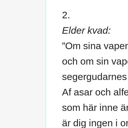
2.
Elder kvad:
”Om sina vape
och om sin va
segergudarnes 
Af asar och alfe
som här inne ä
är dig ingen i o