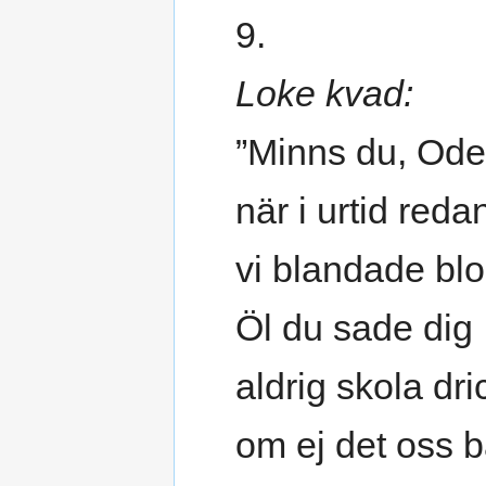
9.
Loke kvad:
”Minns du, Ode
när i urtid reda
vi blandade b
Öl du sade dig
aldrig skola dri
om ej det oss 