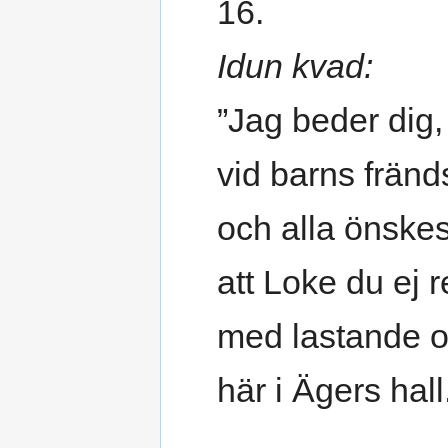
16.
Idun kvad:
”Jag beder dig,
vid barns frän
och alla önske
att Loke du ej r
med lastande o
här i Ägers hall