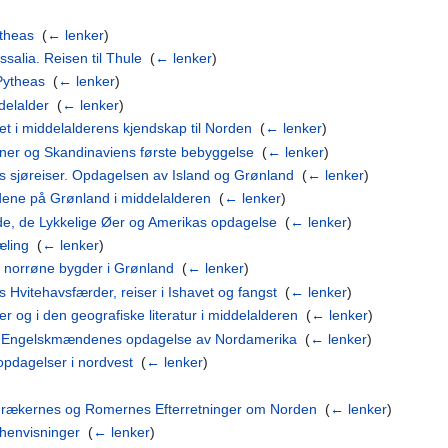
ytheas
‎
(
← lenker
)
salia. Reisen til Thule
‎
(
← lenker
)
 Pytheas
‎
(
← lenker
)
delalder
‎
(
← lenker
)
t i middelalderens kjendskap til Norden
‎
(
← lenker
)
inner og Skandinaviens første bebyggelse
‎
(
← lenker
)
 sjøreiser. Opdagelsen av Island og Grønland
‎
(
← lenker
)
gdene på Grønland i middelalderen
‎
(
← lenker
)
de, de Lykkelige Øer og Amerikas opdagelse
‎
(
← lenker
)
æling
‎
(
← lenker
)
e norrøne bygder i Grønland
‎
(
← lenker
)
vitehavsfærder, reiser i Ishavet og fangst
‎
(
← lenker
)
r og i den geografiske literatur i middelalderen
‎
(
← lenker
)
og Engelskmændenes opdagelse av Nordamerika
‎
(
← lenker
)
opdagelser i nordvest
‎
(
← lenker
)
- Grækernes og Romernes Efterretninger om Norden
‎
(
← lenker
)
rhenvisninger
‎
(
← lenker
)