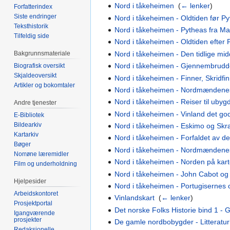
Nord i tåkeheimen
‎
(
← lenker
)
Forfatterindex
Siste endringer
Nord i tåkeheimen - Oldtiden før P
Teksthistorik
Nord i tåkeheimen - Pytheas fra Mas
Tilfeldig side
Nord i tåkeheimen - Oldtiden efter
Nord i tåkeheimen - Den tidlige mid
Bakgrunnsmateriale
Nord i tåkeheimen - Gjennembrudde
Biografisk oversikt
Skjaldeoversikt
Nord i tåkeheimen - Finner, Skridf
Artikler og bokomtaler
Nord i tåkeheimen - Nordmændenes
Nord i tåkeheimen - Reiser til uby
Andre tjenester
Nord i tåkeheimen - Vinland det go
E-Bibliotek
Bildearkiv
Nord i tåkeheimen - Eskimo og Skr
Kartarkiv
Nord i tåkeheimen - Forfaldet av d
Bøger
Nord i tåkeheimen - Nordmændenes H
Norrøne læremidler
Nord i tåkeheimen - Norden på karte
Film og underholdning
Nord i tåkeheimen - John Cabot 
Hjelpesider
Nord i tåkeheimen - Portugisernes 
Arbeidskontoret
Vinlandskart
‎
(
← lenker
)
Prosjektportal
Det norske Folks Historie bind 1 
Igangværende
prosjekter
De gamle nordbobygder - Litteratu
Redaksjonelle