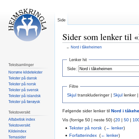
Side
Sider som lenker til 
←
Nord i tåkeheimen
Hopp
Hopp
Lenker hit
til
til
Tekstsamlinger
Side:
navigering
søk
Norrøne kildetekster
Tekster på dansk
Tekster på norsk
Filtre
Tekster på svensk
Skjul
transkluderinger |
Skjul
lenker 
Tekster på islandsk
Tekster på færøysk
Følgende sider lenker til
Nord i tåkeh
Tekstoversikt
Vis (forrige 50 | neste 50) (
20
|
50
|
10
Alfabetisk index
Tekstoversikt
Tekster på norsk
‎
(
← lenker
)
Kildeindex
Forfatterindex
‎
(
← lenker
)
Temasider