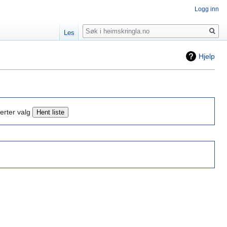
Logg inn
Søk
Les
Hjelp
erter valg