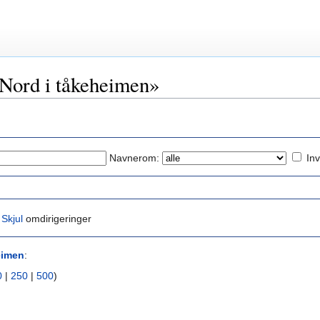
«Nord i tåkeheimen»
Navnerom:
Inv
|
Skjul
omdirigeringer
eimen
:
0
|
250
|
500
)