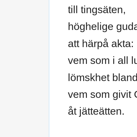
till tingsäten,
höghelige guda
att härpå akta:
vem som i all l
lömskhet bland
vem som givit
åt jätteätten.