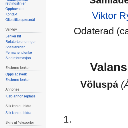
Samlade
retningslinjer
Opphavsrett
Viktor 
Kontakt
Ofte stilte spørsmål
Odaterad (c
Verktøy
Lenker hit
Relaterte endringer
Spesialsider
Permanent lenke
Sideinformasjon
Valans
Eksterne lenker
Oppslagsverk
Eksterne lenker
Völuspá
(
Annonse
Kjøp annonseplass
Slik kan du bidra
Slik kan du bidra
1.
Skriv ut / eksporter