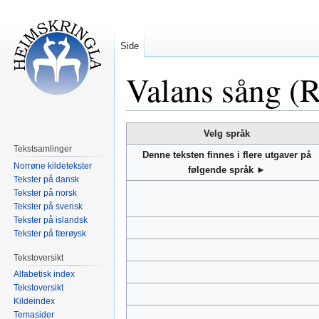
Side
Valans sång (
Hopp
Hopp
Velg språk
til
til
Tekstsamlinger
Denne teksten finnes i flere utgaver på
navigering
søk
Norrøne kildetekster
følgende språk ►
Tekster på dansk
Tekster på norsk
Tekster på svensk
Tekster på islandsk
Tekster på færøysk
Tekstoversikt
Alfabetisk index
Tekstoversikt
Kildeindex
Temasider