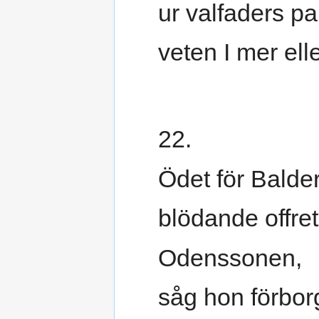
ur valfaders pa
veten I mer ell
22.
Ödet för Balder
blödande offret
Odenssonen,
såg hon förbor