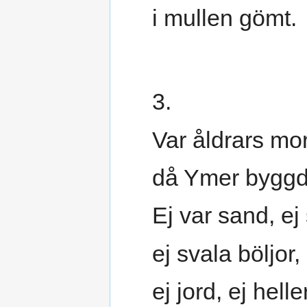
i mullen gömt.
3.
Var åldrars mo
då Ymer byggd
Ej var sand, ej 
ej svala böljor,
ej jord, ej helle