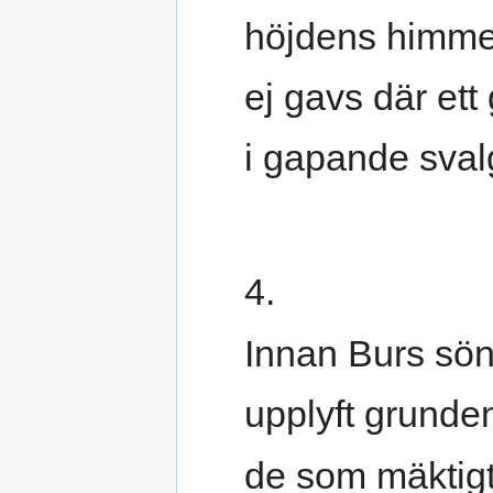
höjdens himme
ej gavs där ett
i gapande sval
4.
Innan Burs sön
upplyft grunde
de som mäktig