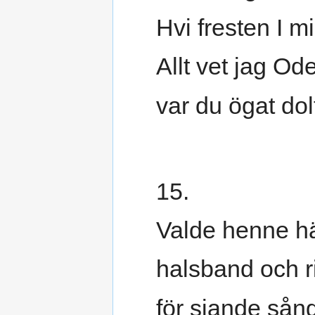
Hvi fresten I m
Allt vet jag Od
var du ögat dol
15.
Valde henne h
halsband och r
för siande sån