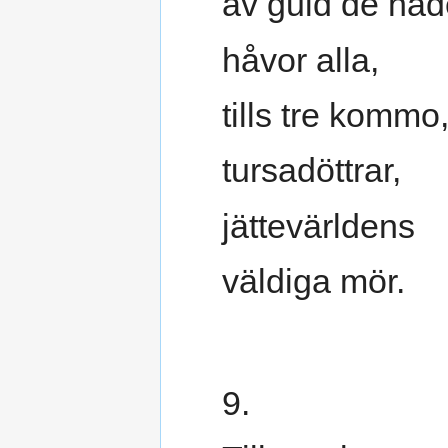
av guld de had
håvor alla,
tills tre kommo
tursadöttrar,
jättevärldens
väldiga mör.
9.