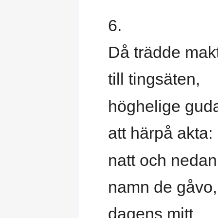
6.
Då trädde makt
till tingsäten,
höghelige guda
att härpå akta:
natt och nedan
namn de gåvo,
dagens mitt