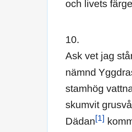
och livets färge
10.
Ask vet jag st
nämnd Yggdras
stamhög vattn
skumvit grusvå
[1]
Dädan
komm