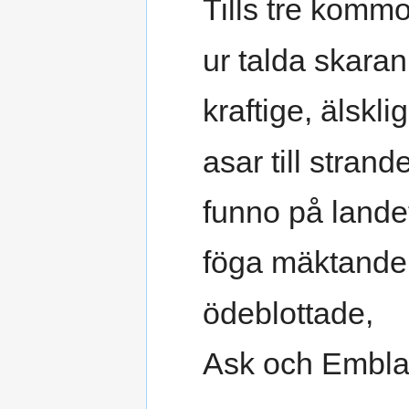
Tills tre kommo
ur talda skaran
kraftige, älskli
asar till strand
funno på lande
föga mäktande
ödeblottade,
Ask och Embla