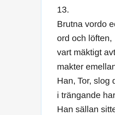
13.
Brutna vordo e
ord och löften,
vart mäktigt av
makter emellan
Han, Tor, slog d
i trängande ha
Han sällan sitt