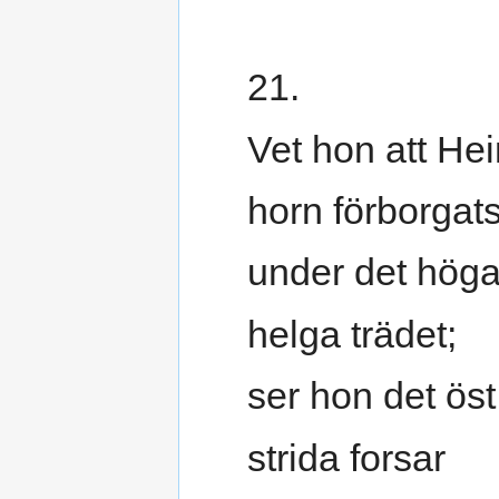
21.
Vet hon att He
horn förborgat
under det höga
helga trädet;
ser hon det ös
strida forsar