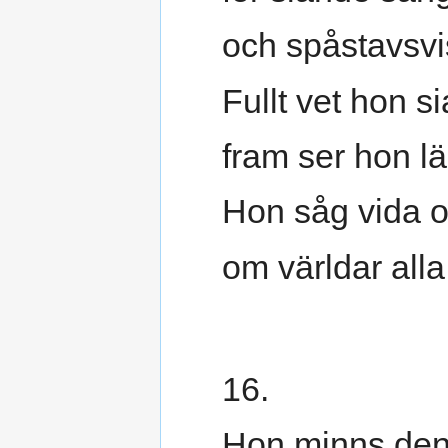
och spåstavsv
Fullt vet hon si
fram ser hon l
Hon såg vida o
om världar alla
16.
Hon minns den 