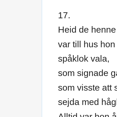
17.
Heid de henne
var till hus ho
spåklok vala,
som signade g
som visste att 
sejda med hågl
Alltid var hon 