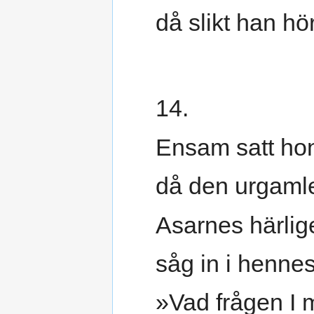
då slikt han hör
14.
Ensam satt hon
då den urgaml
Asarnes härlig
såg in i henne
»Vad frågen I 