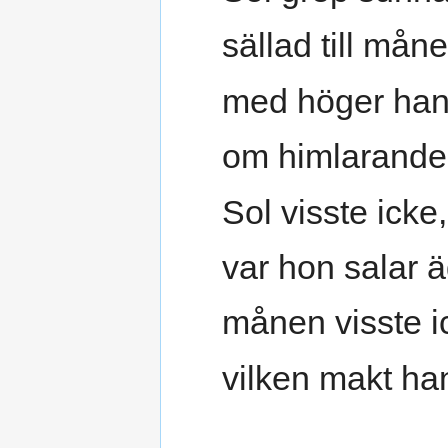
sällad till måne
med höger ha
om himlarande
Sol visste icke,
var hon salar 
månen visste i
vilken makt ha