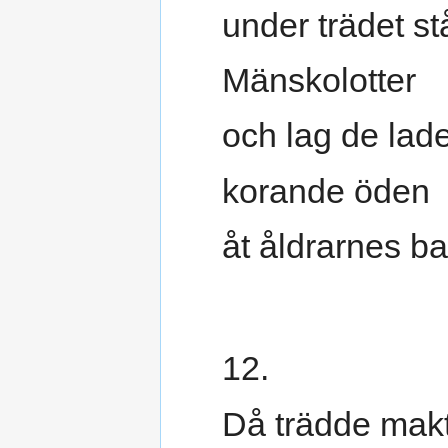
under trädet st
Mänskolotter
och lag de lade
korande öden
åt åldrarnes ba
12.
Då trädde makt