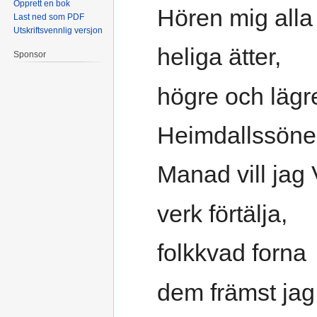
Opprett en bok
Hören mig alla
Last ned som PDF
Utskriftsvennlig versjon
heliga ätter,
Sponsor
högre och lägr
Heimdallssöne
Manad vill jag 
verk förtälja,
folkkvad forna
dem främst jag