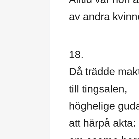
av andra kvinn
18.
Då trädde makt
till tingsalen,
höghelige guda
att härpå akta: