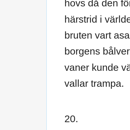
hovs då den fö
härstrid i värld
bruten vart asa
borgens bålver
vaner kunde v
vallar trampa.
20.