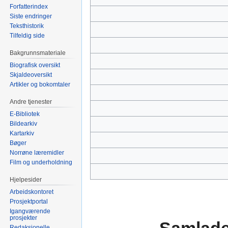
Forfatterindex
Siste endringer
Teksthistorik
Tilfeldig side
Bakgrunnsmateriale
Biografisk oversikt
Skjaldeoversikt
Artikler og bokomtaler
Andre tjenester
E-Bibliotek
Bildearkiv
Kartarkiv
Bøger
Norrøne læremidler
Film og underholdning
Hjelpesider
Arbeidskontoret
Prosjektportal
Igangværende
prosjekter
Redaksjonelle