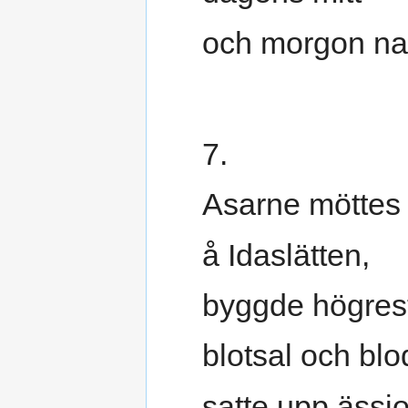
och morgon n
7.
Asarne möttes
å Idaslätten,
byggde högres
blotsal och blo
satte upp ässjo