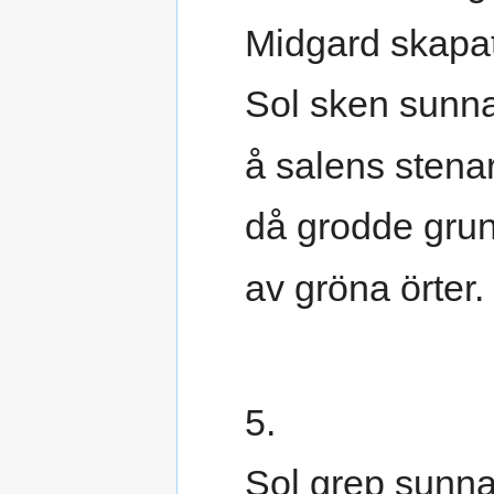
Midgard skapat
Sol sken sunn
å salens stenar
då grodde gru
av gröna örter.
5.
Sol grep sunna