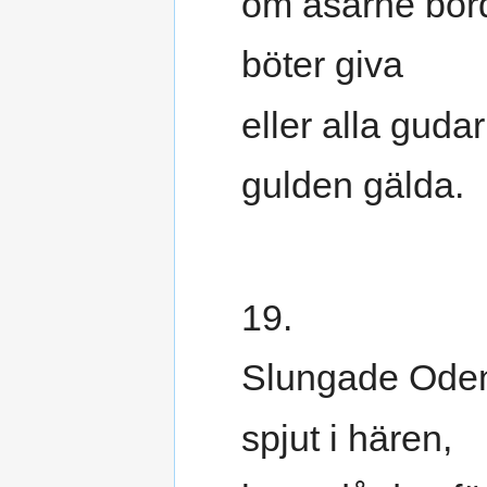
om asarne bor
böter giva
eller alla gudar
gulden gälda.
19.
Slungade Ode
spjut i hären,