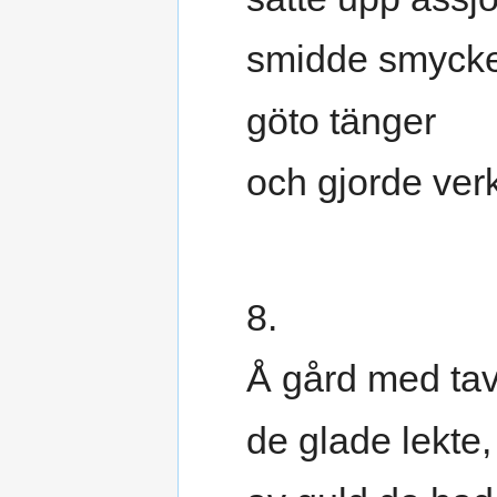
smidde smyck
göto tänger
och gjorde verk
8.
Å gård med tav
de glade lekte,