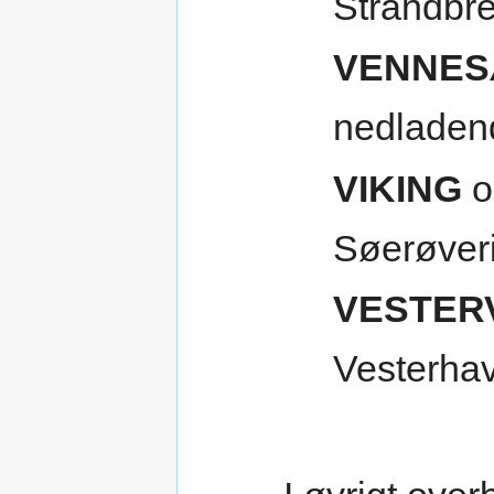
Strandbr
VENNE
nedladen
VIKING
o
Søerøveri
VESTER
Vesterhav