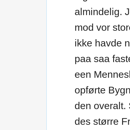
almindelig. 
mod vor sto
ikke havde ny
paa saa fas
een Mennesk
opførte Bygni
den overalt.
des større F