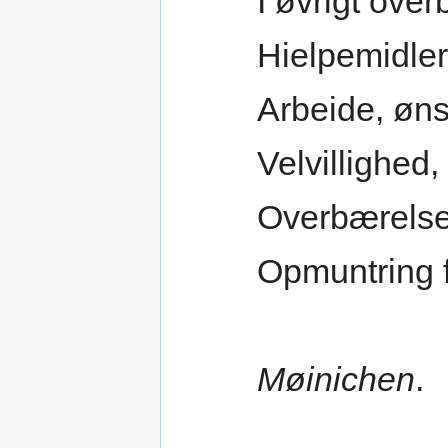
I øvrigt ove
Hielpemidler
Arbeide, øn
Velvillighed
Overbærelse 
Opmuntring f
Møinichen
.