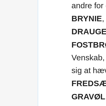
andre for
BRYNIE
,
DRAUG
FOSTBR
Venskab, 
sig at h
FREDS
GRAVØL