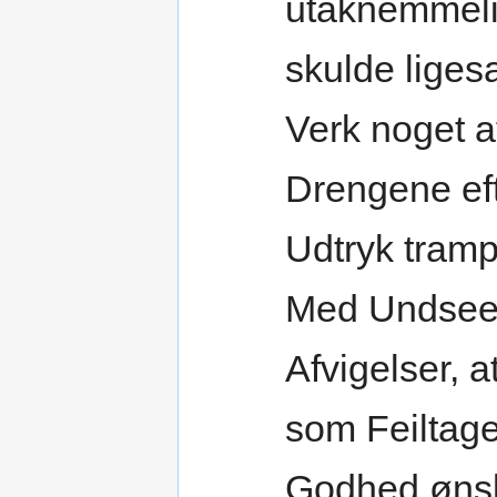
utaknemmeli
skulde liges
Verk noget a
Drengene e
Udtryk tram
Med Undseel
Afvigelser, a
som Feiltag
Godhed ønske