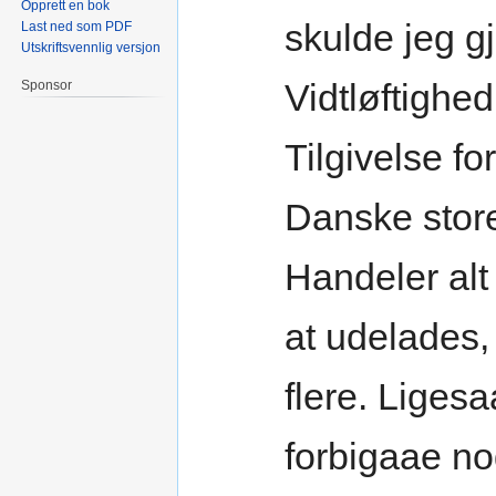
Opprett en bok
skulde jeg gj
Last ned som PDF
Utskriftsvennlig versjon
Vidtløftighe
Sponsor
Tilgivelse fo
Danske stor
Handeler al
at udelade
flere. Ligesa
forbigaae n