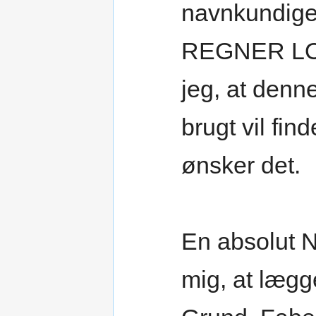
navnkundiger
REGNER LOD
jeg, at den
brugt vil fin
ønsker det.
En absolut 
mig, at lægg