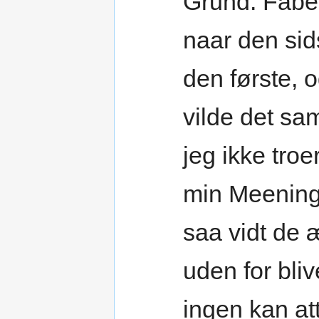
Grund. Fabel
naar den sids
den første, 
vilde det sa
jeg ikke tro
min Meening
saa vidt de æ
uden for bli
ingen kan att