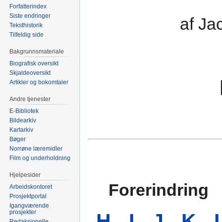
Forfatterindex
Siste endringer
af Ja
Teksthistorik
Tilfeldig side
Bakgrunnsmateriale
Biografisk oversikt
Skjaldeoversikt
Artikler og bokomtaler
Andre tjenester
E-Bibliotek
Bildearkiv
Kartarkiv
Bøger
Norrøne læremidler
Film og underholdning
Hjelpesider
Forerindring
Arbeidskontoret
Prosjektportal
Igangværende
prosjekter
H
I
J
K
Redaksjonelle