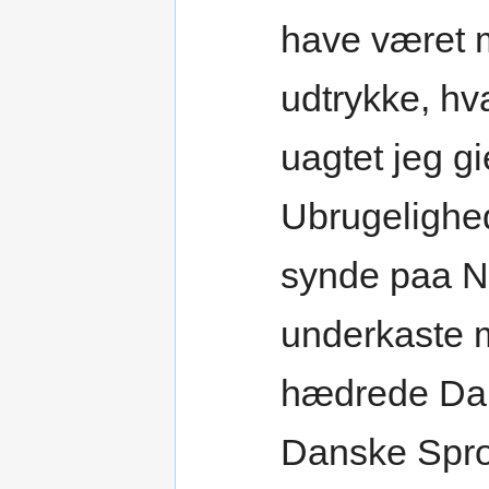
have været mi
udtrykke, hv
uagtet jeg gi
Ubrugelighed
synde paa Na
underkaste 
hædrede Dan
Danske Spro