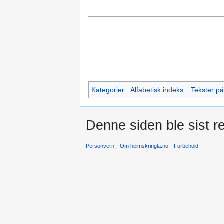
Kategorier
:
Alfabetisk indeks
Tekster p
Denne siden ble sist re
Personvern
Om heimskringla.no
Forbehold