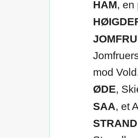
HAM
, en
HØIGDE
JOMFRU
Jomfruers
mod Vold
ØDE
, Sk
SAA
, et 
STRAN