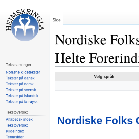
Side
Nordiske Folks
Helte Forerind
Tekstsamlinger
Norrøne kildetekster
Hopp
Hopp
Velg språk
Tekster på dansk
til
til
Tekster på norsk
navigering
søk
Tekster på svensk
Tekster på islandsk
Tekster på færøysk
Tekstoversikt
Nordiske Folks O
Alfabetisk index
Tekstoversikt
Kildeindex
Temasider