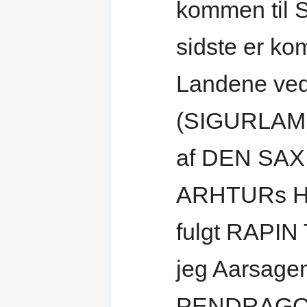
kommen til 
sidste er k
Landene ve
(SIGURLAMI)
af DEN SAX
ARHTURs His
fulgt RAPIN
jeg Aarsage
PENDRAGON