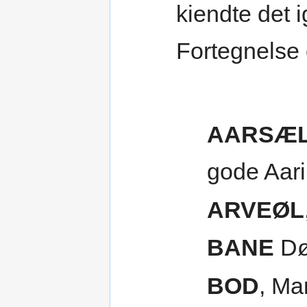
kiendte det i
Fortegnelse 
AARSÆ
gode Aari
ARVEØL
BANE
Død
BOD
, Ma