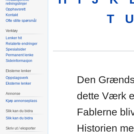
retningslinjer
Opphavsrett
T
U
Kontakt
Ofte stilte spørsmål
Verktøy
Lenker hit
Relaterte endringer
Spesialsider
Permanent lenke
Sideinformasjon
Eksterne lenker
Den Grændse
Oppslagsverk
Eksterne lenker
dette Værk e
Annonse
Kjøp annonseplass
Fablerne bli
Slik kan du bidra
Slik kan du bidra
Historien me
Skriv ut / eksporter