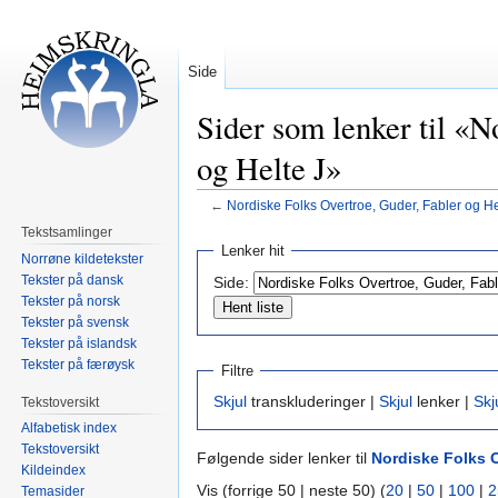
Side
Sider som lenker til «N
og Helte J»
←
Nordiske Folks Overtroe, Guder, Fabler og He
Tekstsamlinger
Hopp
Hopp
Lenker hit
Norrøne kildetekster
til
til
Tekster på dansk
Side:
navigering
søk
Tekster på norsk
Tekster på svensk
Tekster på islandsk
Tekster på færøysk
Filtre
Skjul
transkluderinger |
Skjul
lenker |
Skj
Tekstoversikt
Alfabetisk index
Tekstoversikt
Følgende sider lenker til
Nordiske Folks O
Kildeindex
Vis (forrige 50 | neste 50) (
20
|
50
|
100
|
2
Temasider