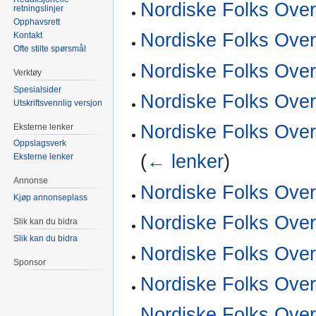
Nordiske Folks Over
retningslinjer
Opphavsrett
Nordiske Folks Overt
Kontakt
Ofte stilte spørsmål
Nordiske Folks Over
Verktøy
Spesialsider
Nordiske Folks Over
Utskriftsvennlig versjon
Nordiske Folks Overt
Eksterne lenker
Oppslagsverk
(
← lenker
)
Eksterne lenker
Annonse
Nordiske Folks Over
Kjøp annonseplass
Nordiske Folks Over
Slik kan du bidra
Slik kan du bidra
Nordiske Folks Over
Sponsor
Nordiske Folks Over
Nordiske Folks Over