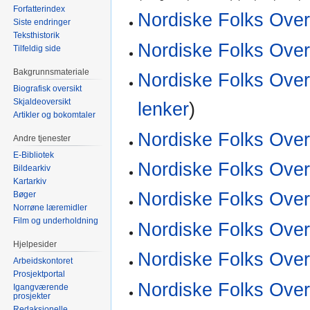
Forfatterindex
Nordiske Folks Over
Siste endringer
Teksthistorik
Nordiske Folks Over
Tilfeldig side
Bakgrunnsmateriale
Nordiske Folks Over
Biografisk oversikt
Skjaldeoversikt
lenker
)
Artikler og bokomtaler
Nordiske Folks Over
Andre tjenester
E-Bibliotek
Nordiske Folks Over
Bildearkiv
Kartarkiv
Nordiske Folks Over
Bøger
Norrøne læremidler
Film og underholdning
Nordiske Folks Over
Hjelpesider
Nordiske Folks Over
Arbeidskontoret
Prosjektportal
Nordiske Folks Over
Igangværende
prosjekter
Redaksjonelle