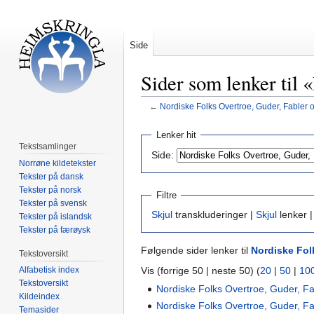
Side
Sider som lenker til 
←
Nordiske Folks Overtroe, Guder, Fabler 
Hopp
Hopp
Lenker hit
til
til
Tekstsamlinger
Side:
navigering
søk
Norrøne kildetekster
Tekster på dansk
Tekster på norsk
Filtre
Tekster på svensk
Skjul
transkluderinger |
Skjul
lenker 
Tekster på islandsk
Tekster på færøysk
Følgende sider lenker til
Nordiske Fol
Tekstoversikt
Vis (forrige 50 | neste 50) (
20
|
50
|
10
Alfabetisk index
Tekstoversikt
Nordiske Folks Overtroe, Guder, Fa
Kildeindex
Nordiske Folks Overtroe, Guder, Fa
Temasider