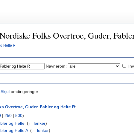
«Nordiske Folks Overtroe, Guder, Fable
og Helte R
Navnerom:
Inv
|
Skjul
omdirigeringer
ks Overtroe, Guder, Fabler og Helte R
:
0
|
250
|
500
)
bler og Helte
‎
(
← lenker
)
bler og Helte A
‎
(
← lenker
)