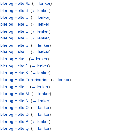
abler og Helte Æ
‎
(
← lenker
)
bler og Helte B
‎
(
← lenker
)
bler og Helte C
‎
(
← lenker
)
bler og Helte D
‎
(
← lenker
)
bler og Helte E
‎
(
← lenker
)
bler og Helte F
‎
(
← lenker
)
bler og Helte G
‎
(
← lenker
)
bler og Helte H
‎
(
← lenker
)
bler og Helte I
‎
(
← lenker
)
bler og Helte J
‎
(
← lenker
)
bler og Helte K
‎
(
← lenker
)
bler og Helte Forerindring
‎
(
← lenker
)
bler og Helte L
‎
(
← lenker
)
bler og Helte M
‎
(
← lenker
)
bler og Helte N
‎
(
← lenker
)
bler og Helte O
‎
(
← lenker
)
bler og Helte Ø
‎
(
← lenker
)
bler og Helte P
‎
(
← lenker
)
bler og Helte Q
‎
(
← lenker
)