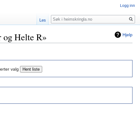
Logg inn
Søk
Les
r og Helte R»
Hjelp
erter valg